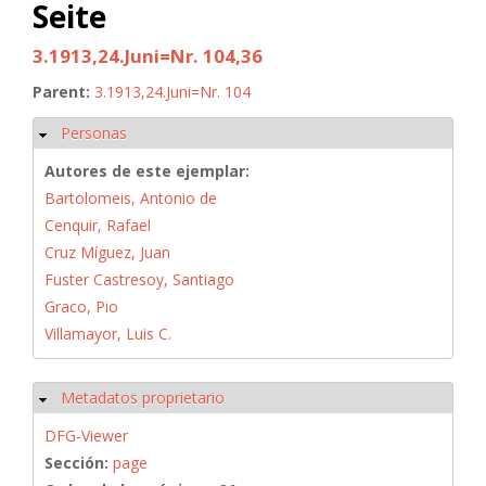
Seite
3.1913,24.Juni=Nr. 104,36
Parent:
3.1913,24.Juni=Nr. 104
Personas
Ocultar
Autores de este ejemplar:
Bartolomeis, Antonio de
Cenquir, Rafael
Cruz Míguez, Juan
Fuster Castresoy, Santiago
Graco, Pio
Villamayor, Luis C.
Metadatos proprietario
Ocultar
DFG-Viewer
Sección:
page