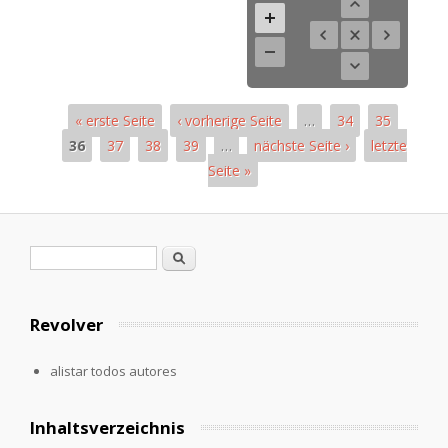
« erste Seite
‹ vorherige Seite
…
34
35
36
37
38
39
…
nächste Seite ›
letzte
Seite »
Páginas
Formulario de búsqueda
Buscar
Revolver
alistar todos autores
Inhaltsverzeichnis