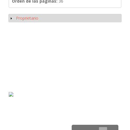
Orden de las páginas:
36
Proprietario
Mostrar