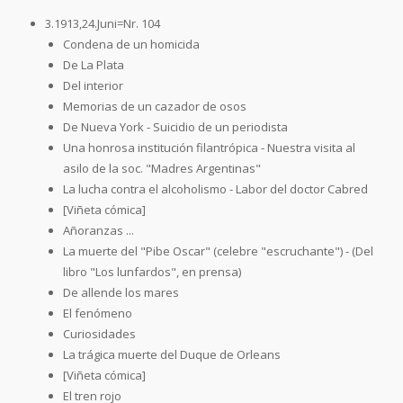
3.1913,24.Juni=Nr. 104
Condena de un homicida
De La Plata
Del interior
Memorias de un cazador de osos
De Nueva York - Suicidio de un periodista
Una honrosa institución filantrópica - Nuestra visita al
asilo de la soc. "Madres Argentinas"
La lucha contra el alcoholismo - Labor del doctor Cabred
[Viñeta cómica]
Añoranzas ...
La muerte del "Pibe Oscar" (celebre "escruchante") - (Del
libro "Los lunfardos", en prensa)
De allende los mares
El fenómeno
Curiosidades
La trágica muerte del Duque de Orleans
[Viñeta cómica]
El tren rojo