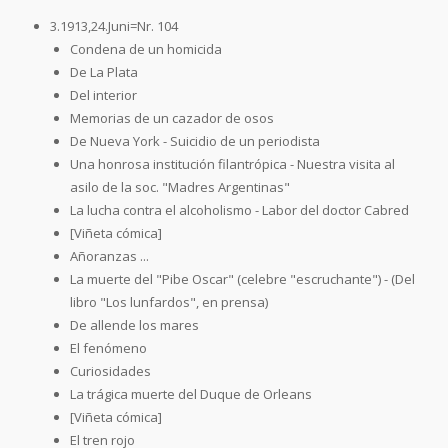
3.1913,24.Juni=Nr. 104
Condena de un homicida
De La Plata
Del interior
Memorias de un cazador de osos
De Nueva York - Suicidio de un periodista
Una honrosa institución filantrópica - Nuestra visita al
asilo de la soc. "Madres Argentinas"
La lucha contra el alcoholismo - Labor del doctor Cabred
[Viñeta cómica]
Añoranzas ...
La muerte del "Pibe Oscar" (celebre "escruchante") - (Del
libro "Los lunfardos", en prensa)
De allende los mares
El fenómeno
Curiosidades
La trágica muerte del Duque de Orleans
[Viñeta cómica]
El tren rojo