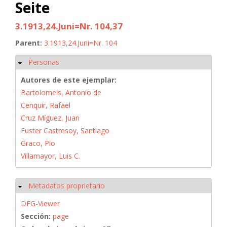
Seite
3.1913,24.Juni=Nr. 104,37
Parent:
3.1913,24.Juni=Nr. 104
Personas
Ocultar
Autores de este ejemplar:
Bartolomeis, Antonio de
Cenquir, Rafael
Cruz Míguez, Juan
Fuster Castresoy, Santiago
Graco, Pio
Villamayor, Luis C.
Metadatos proprietario
Ocultar
DFG-Viewer
Sección:
page