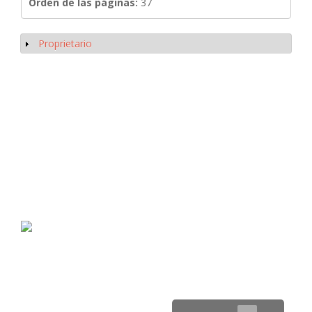
Orden de las páginas:
37
Proprietario
Mostrar