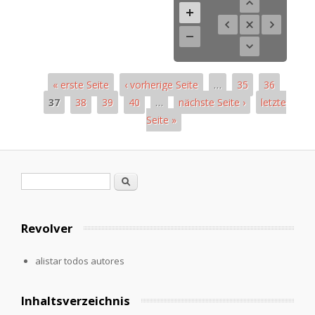
« erste Seite
‹ vorherige Seite
…
35
36
37
38
39
40
…
nächste Seite ›
letzte
Seite »
Páginas
Formulario de búsqueda
Buscar
Revolver
alistar todos autores
Inhaltsverzeichnis