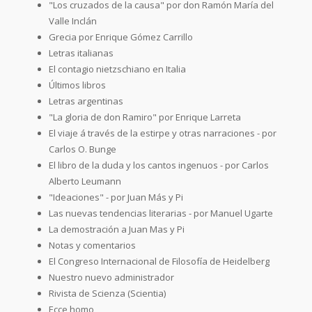
"Los cruzados de la causa" por don Ramón María del
Valle Inclán
Grecia por Enrique Gómez Carrillo
Letras italianas
El contagio nietzschiano en Italia
Últimos libros
Letras argentinas
"La gloria de don Ramiro" por Enrique Larreta
El viaje á través de la estirpe y otras narraciones - por
Carlos O. Bunge
El libro de la duda y los cantos ingenuos - por Carlos
Alberto Leumann
"Ideaciones" - por Juan Más y Pi
Las nuevas tendencias literarias - por Manuel Ugarte
La demostración a Juan Mas y Pi
Notas y comentarios
El Congreso Internacional de Filosofía de Heidelberg
Nuestro nuevo administrador
Rivista de Scienza (Scientia)
Ecce homo