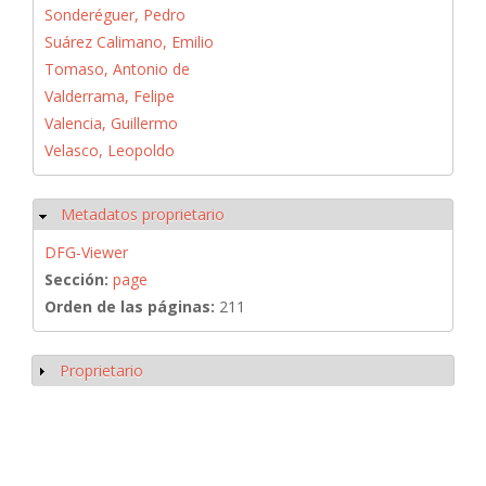
Sonderéguer, Pedro
Suárez Calimano, Emilio
Tomaso, Antonio de
Valderrama, Felipe
Valencia, Guillermo
Velasco, Leopoldo
Metadatos proprietario
Ocultar
DFG-Viewer
Sección:
page
Orden de las páginas:
211
Proprietario
Mostrar