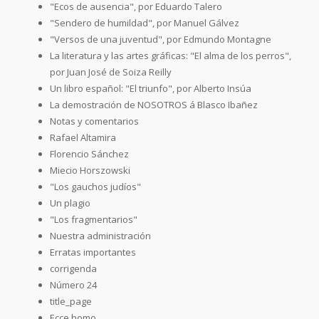
"Ecos de ausencia", por Eduardo Talero
"Sendero de humildad", por Manuel Gálvez
"Versos de una juventud", por Edmundo Montagne
La literatura y las artes gráficas: "El alma de los perros",
por Juan José de Soiza Reilly
Un libro español: "El triunfo", por Alberto Insúa
La demostración de NOSOTROS á Blasco Ibañez
Notas y comentarios
Rafael Altamira
Florencio Sánchez
Miecio Horszowski
"Los gauchos judíos"
Un plagio
"Los fragmentarios"
Nuestra administración
Erratas importantes
corrigenda
Número 24
title_page
Ecce homo