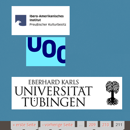
« erste Seite
‹ vorherige Seite
…
209
210
211