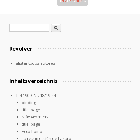
letzte Seite »
Páginas
Formulario de búsqueda
Buscar
Revolver
alistar todos autores
Inhaltsverzeichnis
T. 4.1909=Nr. 18/19-24
binding
title_page
Número 18/19
title_page
Ecco homo
La resurrección de Lazaro