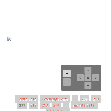
« erste Seite
‹ vorherige Seite
…
209
210
211
212
213
214
…
nächste Seite ›