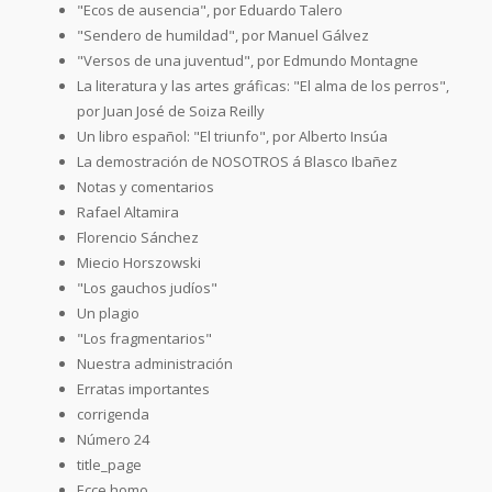
"Ecos de ausencia", por Eduardo Talero
"Sendero de humildad", por Manuel Gálvez
"Versos de una juventud", por Edmundo Montagne
La literatura y las artes gráficas: "El alma de los perros",
por Juan José de Soiza Reilly
Un libro español: "El triunfo", por Alberto Insúa
La demostración de NOSOTROS á Blasco Ibañez
Notas y comentarios
Rafael Altamira
Florencio Sánchez
Miecio Horszowski
"Los gauchos judíos"
Un plagio
"Los fragmentarios"
Nuestra administración
Erratas importantes
corrigenda
Número 24
title_page
Ecce homo