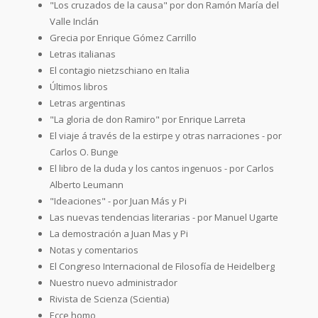
"Los cruzados de la causa" por don Ramón María del
Valle Inclán
Grecia por Enrique Gómez Carrillo
Letras italianas
El contagio nietzschiano en Italia
Últimos libros
Letras argentinas
"La gloria de don Ramiro" por Enrique Larreta
El viaje á través de la estirpe y otras narraciones - por
Carlos O. Bunge
El libro de la duda y los cantos ingenuos - por Carlos
Alberto Leumann
"Ideaciones" - por Juan Más y Pi
Las nuevas tendencias literarias - por Manuel Ugarte
La demostración a Juan Mas y Pi
Notas y comentarios
El Congreso Internacional de Filosofía de Heidelberg
Nuestro nuevo administrador
Rivista de Scienza (Scientia)
Ecce homo