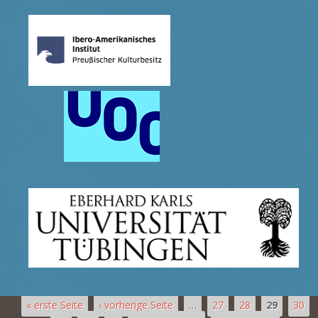
« erste Seite
‹ vorherige Seite
…
27
28
29
30