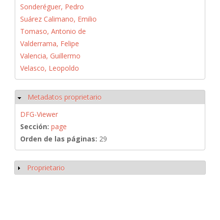
Sonderéguer, Pedro
Suárez Calimano, Emilio
Tomaso, Antonio de
Valderrama, Felipe
Valencia, Guillermo
Velasco, Leopoldo
Metadatos proprietario
Ocultar
DFG-Viewer
Sección:
page
Orden de las páginas:
29
Proprietario
Mostrar