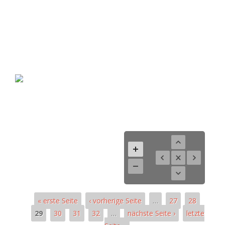
« erste Seite
‹ vorherige Seite
…
27
28
29
30
31
32
…
nächste Seite ›
letzte