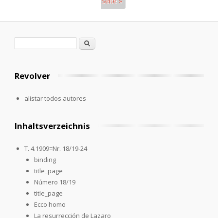
Seite »
Páginas
Formulario de búsqueda
Buscar
Revolver
alistar todos autores
Inhaltsverzeichnis
T. 4.1909=Nr. 18/19-24
binding
title_page
Número 18/19
title_page
Ecco homo
La resurrección de Lazaro