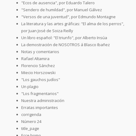
"Ecos de ausencia", por Eduardo Talero
"Sendero de humildad", por Manuel Gálvez
"Versos de una juventud", por Edmundo Montagne
La literatura y las artes gráficas: "El alma de los perros",
por Juan José de Soiza Reilly
Un libro español: "El triunfo", por Alberto Insúa
La demostración de NOSOTROS á Blasco Ibañez
Notas y comentarios
Rafael Altamira
Florencio Sánchez
Miecio Horszowski
"Los gauchos judíos"
Un plagio
"Los fragmentarios"
Nuestra administración
Erratas importantes
corrigenda
Número 24
title_page
Ecce homo