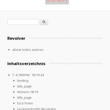
letzte Seite »
Páginas
Formulario de búsqueda
Buscar
Revolver
alistar todos autores
Inhaltsverzeichnis
T. 4.1909=Nr. 18/19-24
binding
title_page
Número 18/19
title_page
Ecco homo
La resurrección de Lazaro