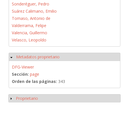
Sonderéguer, Pedro
Suárez Calimano, Emilio
Tomaso, Antonio de
Valderrama, Felipe
Valencia, Guillermo
Velasco, Leopoldo
Metadatos proprietario
Ocultar
DFG-Viewer
Sección:
page
Orden de las páginas:
343
Proprietario
Mostrar