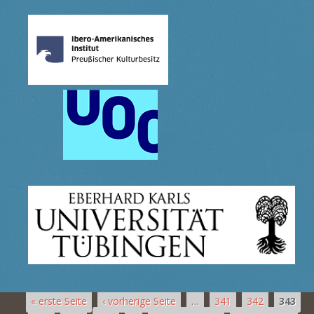
« erste Seite
‹ vorherige Seite
…
341
342
343