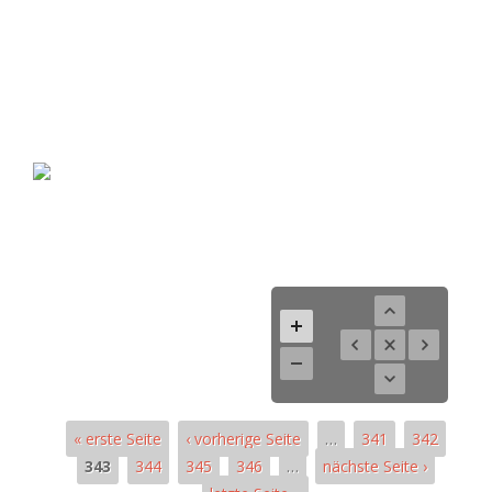
« erste Seite
‹ vorherige Seite
…
341
342
343
344
345
346
…
nächste Seite ›