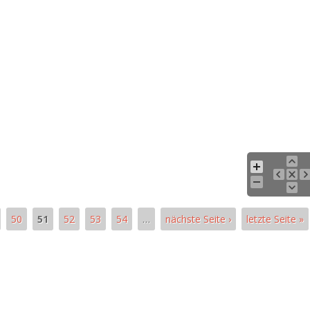
50
51
52
53
54
…
nächste Seite ›
letzte Seite »