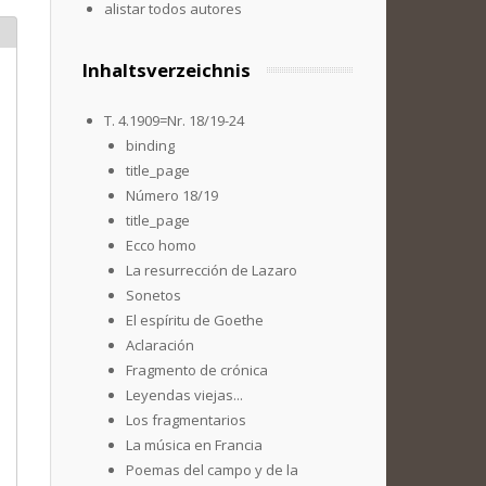
alistar todos autores
Inhaltsverzeichnis
T. 4.1909=Nr. 18/19-24
binding
title_page
Número 18/19
title_page
Ecco homo
La resurrección de Lazaro
Sonetos
El espíritu de Goethe
Aclaración
Fragmento de crónica
Leyendas viejas...
Los fragmentarios
La música en Francia
Poemas del campo y de la