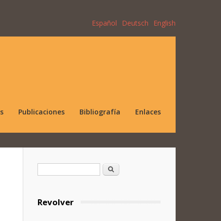
Español
Deutsch
English
s
Publicaciones
Bibliografía
Enlaces
Formulario de búsqueda
Buscar
Revolver