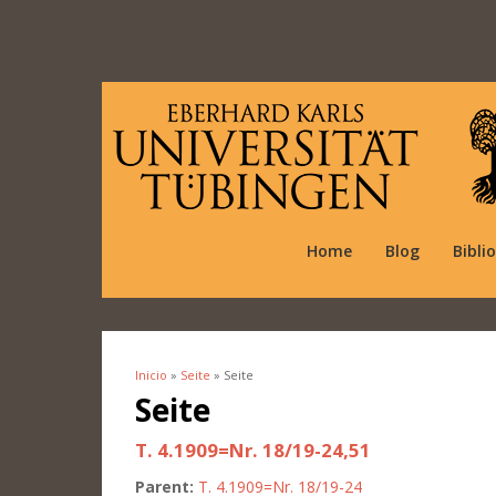
Home
Blog
Bibli
Inicio
»
Seite
» Seite
Se encuentra usted aquí
Seite
T. 4.1909=Nr. 18/19-24,51
Parent:
T. 4.1909=Nr. 18/19-24