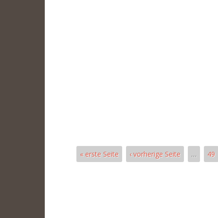
« erste Seite
‹ vorherige Seite
…
49
Páginas