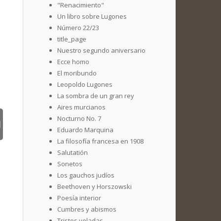
"Renacimiento"
Un libro sobre Lugones
Número 22/23
title_page
Nuestro segundo aniversario
Ecce homo
El moribundo
Leopoldo Lugones
La sombra de un gran rey
Aires murcianos
Nocturno No. 7
Eduardo Marquina
La filosofía francesa en 1908
Salutatión
Sonetos
Los gauchos judíos
Beethoven y Horszowski
Poesía interior
Cumbres y abismos
Tristes veladas