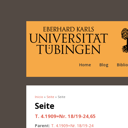
Home
Blog
Bibli
Inicio
»
Seite
» Seite
Se encuentra usted aquí
Seite
T. 4.1909=Nr. 18/19-24,65
Parent:
T. 4.1909=Nr. 18/19-24