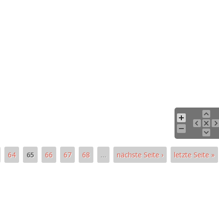
64
65
66
67
68
…
nächste Seite ›
letzte Seite »