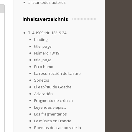
alistar todos autores
Inhaltsverzeichnis
T. 4.1909=Nr. 18/19-24
binding
title_page
Número 18/19
title_page
Ecco homo
La resurrección de Lazaro
Sonetos
El espíritu de Goethe
Aclaración
Fragmento de crónica
Leyendas viejas...
Los fragmentarios
La música en Francia
Poemas del campo y de la