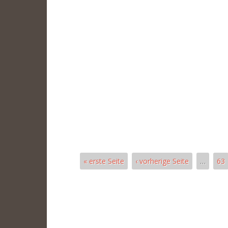
« erste Seite
‹ vorherige Seite
…
63
Páginas