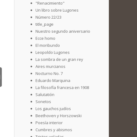
"Renacimiento"
Un libro sobre Lugones
Número 22/23
title_page
Nuestro segundo aniversario
Ecce homo
El moribundo
Leopoldo Lugones
La sombra de un gran rey
Aires murcianos
Nocturno No. 7
Eduardo Marquina
La filosofía francesa en 1908
Salutatión
Sonetos
Los gauchos judíos
Beethoven y Horszowski
Poesía interior
Cumbres y abismos
Tristes veladas