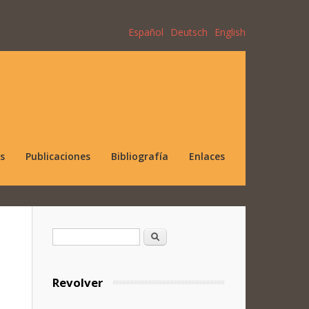
Español
Deutsch
English
s
Publicaciones
Bibliografía
Enlaces
Formulario de búsqueda
Buscar
Revolver