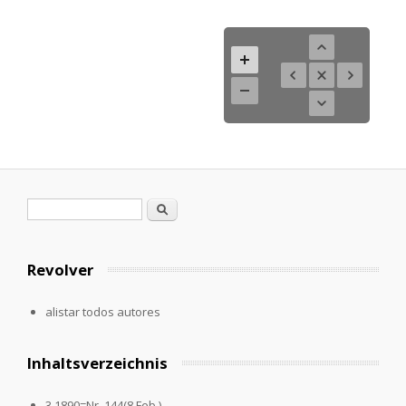
Formulario de búsqueda
Buscar
Revolver
alistar todos autores
Inhaltsverzeichnis
3.1890=Nr. 144(8.Feb.)