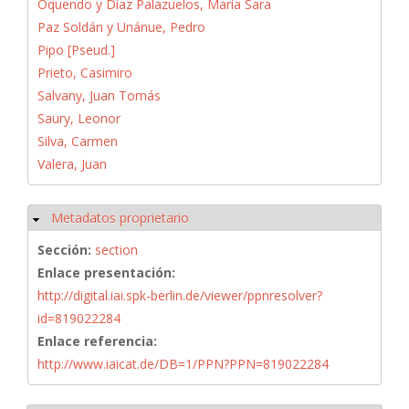
Oquendo y Díaz Palazuelos, María Sara
Paz Soldán y Unánue, Pedro
Pipo [Pseud.]
Prieto, Casimiro
Salvany, Juan Tomás
Saury, Leonor
Silva, Carmen
Valera, Juan
Metadatos proprietario
Ocultar
Sección:
section
Enlace presentación:
http://digital.iai.spk-berlin.de/viewer/ppnresolver?
id=819022284
Enlace referencia:
http://www.iaicat.de/DB=1/PPN?PPN=819022284