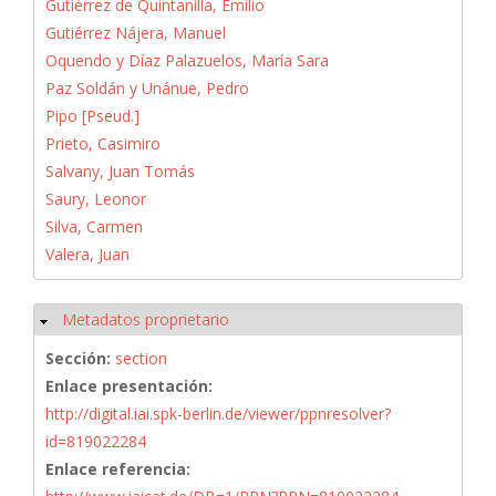
Gutiérrez de Quintanilla, Emilio
Gutiérrez Nájera, Manuel
Oquendo y Díaz Palazuelos, María Sara
Paz Soldán y Unánue, Pedro
Pipo [Pseud.]
Prieto, Casimiro
Salvany, Juan Tomás
Saury, Leonor
Silva, Carmen
Valera, Juan
Metadatos proprietario
Ocultar
Sección:
section
Enlace presentación:
http://digital.iai.spk-berlin.de/viewer/ppnresolver?
id=819022284
Enlace referencia: