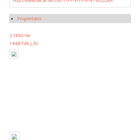
http://www.iaicat.de/DB=1/PPN?PPN=819022284
Proprietario
Mostrar
3.1890=Nr.
144(8.Feb.),30