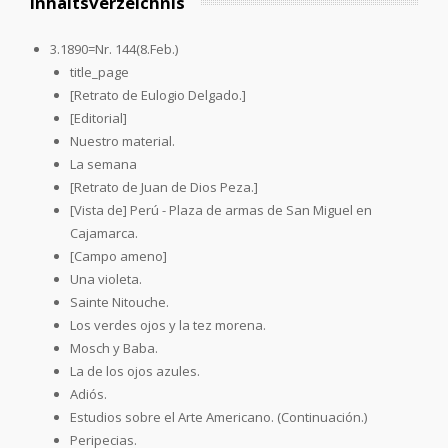
Inhaltsverzeichnis
3.1890=Nr. 144(8.Feb.)
title_page
[Retrato de Eulogio Delgado.]
[Editorial]
Nuestro material.
La semana
[Retrato de Juan de Dios Peza.]
[Vista de] Perú - Plaza de armas de San Miguel en
Cajamarca.
[Campo ameno]
Una violeta.
Sainte Nitouche.
Los verdes ojos y la tez morena.
Mosch y Baba.
La de los ojos azules.
Adiós.
Estudios sobre el Arte Americano. (Continuación.)
Peripecias.