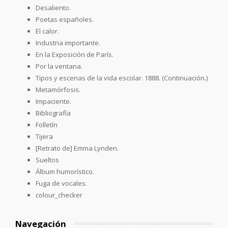
Desaliento.
Poetas españoles.
El calor.
Industria importante.
En la Exposición de París.
Por la ventana.
Tipos y escenas de la vida escolar. 1888. (Continuación.)
Metamórfosis.
Impaciente.
Bibliografía
Folletín
Tijera
[Retrato de] Emma Lynden.
Sueltos
Álbum humorístico.
Fuga de vocales.
colour_checker
Navegación