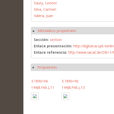
Saury, Leonor
Silva, Carmen
Valera, Juan
Metadatos proprietario
Ocultar
Sección:
section
Enlace presentación:
http://digital.iai.spk-be
Enlace referencia:
http://www.iaicat.de/DB=
Proprietario
Mostrar
3.1890=Nr.
3.1890=Nr.
144(8.Feb.),11
144(8.Feb.),13