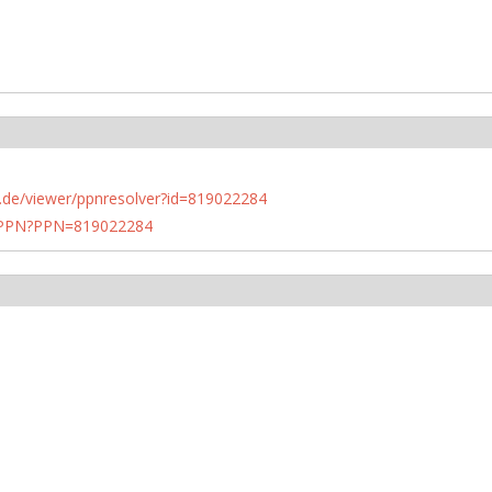
rlin.de/viewer/ppnresolver?id=819022284
1/PPN?PPN=819022284