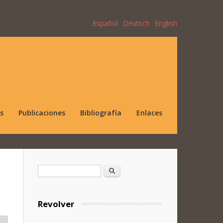
Español
Deutsch
English
s
Publicaciones
Bibliografía
Enlaces
Formulario de búsqueda
Buscar
Revolver