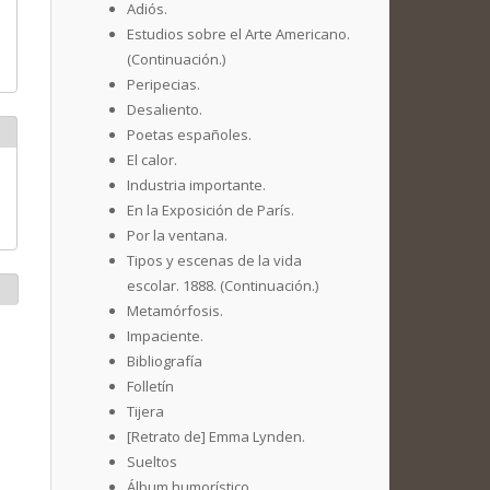
Adiós.
Estudios sobre el Arte Americano.
(Continuación.)
Peripecias.
Desaliento.
Poetas españoles.
El calor.
Industria importante.
En la Exposición de París.
Por la ventana.
Tipos y escenas de la vida
escolar. 1888. (Continuación.)
Metamórfosis.
Impaciente.
Bibliografía
Folletín
Tijera
[Retrato de] Emma Lynden.
Sueltos
Álbum humorístico.