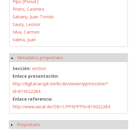
Pipo [Pseud.]
Prieto, Casimiro
Salvany, Juan Tomás
Saury, Leonor
Silva, Carmen
Valera, Juan
Metadatos proprietario
Ocultar
Sección:
section
Enlace presentación:
http://digital.iai.spk-berlin.de/viewer/ppnresolver?
id=819022284
Enlace referencia:
http://www.iaicat.de/DB=1/PPN?PPN=819022284
Proprietario
Mostrar