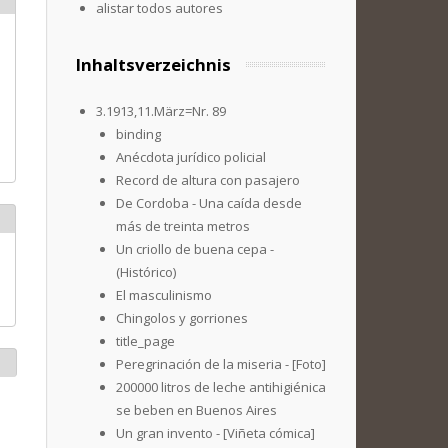
alistar todos autores
Inhaltsverzeichnis
3.1913,11.März=Nr. 89
binding
Anécdota jurídico policial
Record de altura con pasajero
De Cordoba - Una caída desde
más de treinta metros
Un criollo de buena cepa -
(Histórico)
El masculinismo
Chingolos y gorriones
title_page
Peregrinación de la miseria - [Foto]
200000 litros de leche antihigiénica
se beben en Buenos Aires
Un gran invento - [Viñeta cómica]