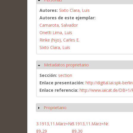
Autores:
Sixto Clara, Luis
Autores de este ejemplar:
Camarota, Salvador
Onetti Lima, Luis
Rinke (hijo), Carles E.
Sixto Clara, Luis
Metadatos proprietario
Ocultar
Sección:
section
Enlace presentación:
http://digital.iai.spk-be
Enlace referencia:
http://www.iaicat.de/DB=
Proprietario
Mostrar
3.1913,11.März=Nr.
3.1913,11.März=Nr.
89,29
89,30