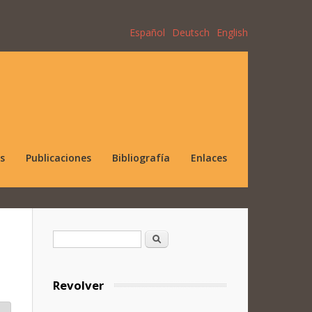
Español
Deutsch
English
s
Publicaciones
Bibliografía
Enlaces
Formulario de búsqueda
Buscar
Revolver