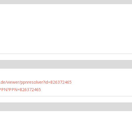
rlin.de/viewer/ppnresolver?id=826372465
1/PPN?PPN=826372465