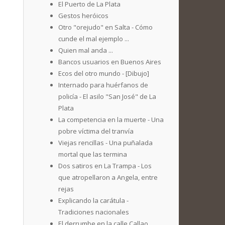
El Puerto de La Plata
Gestos heróicos
Otro "orejudo" en Salta - Cómo
cunde el mal ejemplo ...
Quien mal anda ...
Bancos usuarios en Buenos Aires
Ecos del otro mundo - [Dibujo]
Internado para huérfanos de
policía - El asilo "San José" de La
Plata
La competencia en la muerte - Una
pobre víctima del tranvía
Viejas rencillas - Una puñalada
mortal que las termina
Dos satiros en La Trampa - Los
que atropellaron a Angela, entre
rejas
Explicando la carátula -
Tradiciones nacionales
El derrumbe en la calle Callao