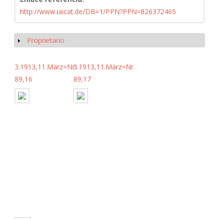
http://www.iaicat.de/DB=1/PPN?PPN=826372465
Proprietario
Mostrar
3.1913,11.März=Nr.
3.1913,11.März=Nr.
89,16
89,17