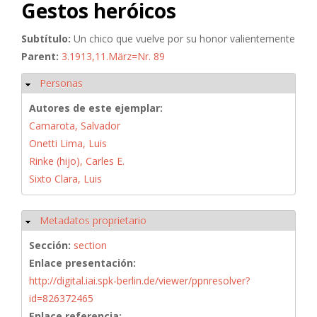
Gestos heróicos
Subtítulo:
Un chico que vuelve por su honor valientemente
Parent:
3.1913,11.März=Nr. 89
Personas
Ocultar
Autores de este ejemplar:
Camarota, Salvador
Onetti Lima, Luis
Rinke (hijo), Carles E.
Sixto Clara, Luis
Metadatos proprietario
Ocultar
Sección:
section
Enlace presentación:
http://digital.iai.spk-berlin.de/viewer/ppnresolver?
id=826372465
Enlace referencia: