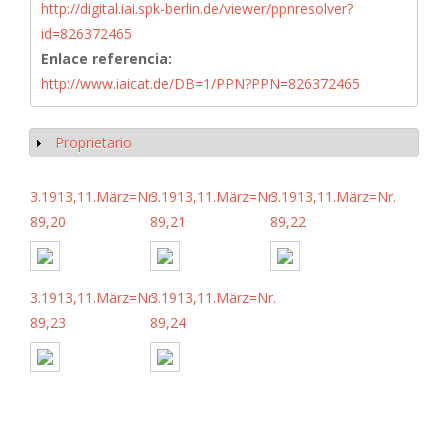
http://digital.iai.spk-berlin.de/viewer/ppnresolver?
id=826372465
Enlace referencia:
http://www.iaicat.de/DB=1/PPN?PPN=826372465
Proprietario
Mostrar
3.1913,11.März=Nr.
3.1913,11.März=Nr.
3.1913,11.März=Nr.
89,20
89,21
89,22
3.1913,11.März=Nr.
3.1913,11.März=Nr.
89,23
89,24