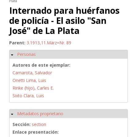
Plata
Internado para huérfanos
de policía - El asilo "San
José" de La Plata
Parent:
3.1913,11.März=Nr. 89
Personas
Ocultar
Autores de este ejemplar:
Camarota, Salvador
Onetti Lima, Luis
Rinke (hijo), Carles E.
Sixto Clara, Luis
Metadatos proprietario
Ocultar
Sección:
section
Enlace presentación: