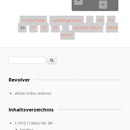
« erste Seite
‹ vorherige Seite
…
18
19
20
21
22
23
…
nächste Seite ›
letzte
Seite »
Páginas
Formulario de búsqueda
Buscar
Revolver
alistar todos autores
Inhaltsverzeichnis
3.1913,11.März=Nr. 89
binding