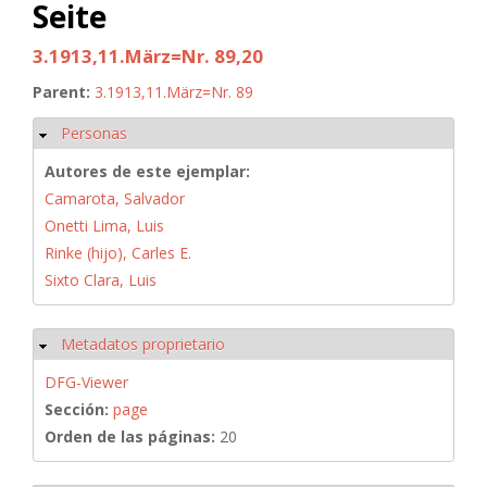
Seite
3.1913,11.März=Nr. 89,20
Parent:
3.1913,11.März=Nr. 89
Personas
Ocultar
Autores de este ejemplar:
Camarota, Salvador
Onetti Lima, Luis
Rinke (hijo), Carles E.
Sixto Clara, Luis
Metadatos proprietario
Ocultar
DFG-Viewer
Sección:
page
Orden de las páginas:
20