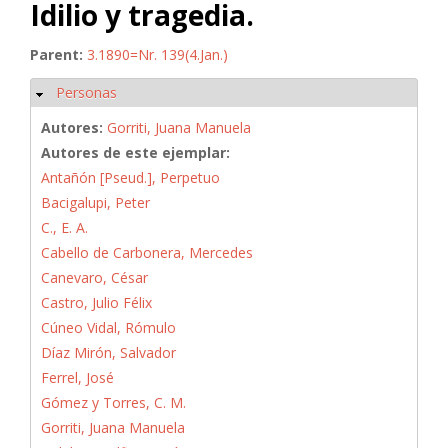
Idilio y tragedia.
Parent:
3.1890=Nr. 139(4.Jan.)
Personas
Ocultar
Autores:
Gorriti, Juana Manuela
Autores de este ejemplar:
Antañón [Pseud.], Perpetuo
Bacigalupi, Peter
C., E. A.
Cabello de Carbonera, Mercedes
Canevaro, César
Castro, Julio Félix
Cúneo Vidal, Rómulo
Díaz Mirón, Salvador
Ferrel, José
Gómez y Torres, C. M.
Gorriti, Juana Manuela