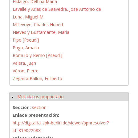
Hidalgo, Delfina María
Lavalle y Arias de Saavedra, José Antonio de
Luna, Miguel M.
Millevoye, Charles Hubert
Nieves y Bustamante, María
Pipo [Pseud.]
Puga, Amalia
Rómulo y Remo [Pseud.]
Valera, Juan
Véron, Pierre
Zegarra Ballón, Edilberto
Metadatos proprietario
Ocultar
Sección:
section
Enlace presentación:
http://digital.iai.spk-berlin.de/viewer/ppnresolver?
id=81902208X