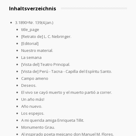
Inhaltsverzeichnis
3.1890=Nr. 139(4.Jan.)
title_page
[Retrato de] L. C. Nebringer.
[Editorial]
Nuestro material.
La semana
[Vista del] Teatro Principal.
[Vista de] Perú - Tacna - Capilla del Espíritu Santo.
Campo ameno
Deseos.
El vivo se cayó muerto y el muerto partió a correr.
Un año más!
Año nuevo.
Los espejos.
A mi querida amiga Enriqueta Tillit.
Monumento Grau.
Al inspirado poeta mejicano don Manuel M. Flores.