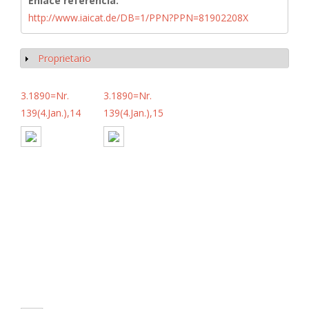
Enlace referencia:
http://www.iaicat.de/DB=1/PPN?PPN=81902208X
Proprietario
Mostrar
3.1890=Nr.
3.1890=Nr.
139(4.Jan.),14
139(4.Jan.),15