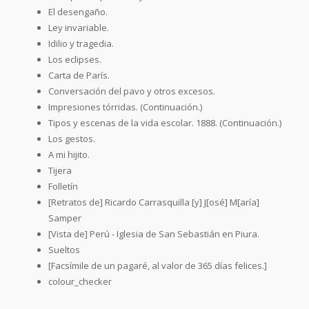
El desengaño.
Ley invariable.
Idilio y tragedia.
Los eclipses.
Carta de París.
Conversación del pavo y otros excesos.
Impresiones tórridas. (Continuación.)
Tipos y escenas de la vida escolar. 1888. (Continuación.)
Los gestos.
A mi hijito.
Tijera
Folletín
[Retratos de] Ricardo Carrasquilla [y] J[osé] M[aría]
Samper
[Vista de] Perú - Iglesia de San Sebastián en Piura.
Sueltos
[Facsímile de un pagaré, al valor de 365 días felices.]
colour_checker