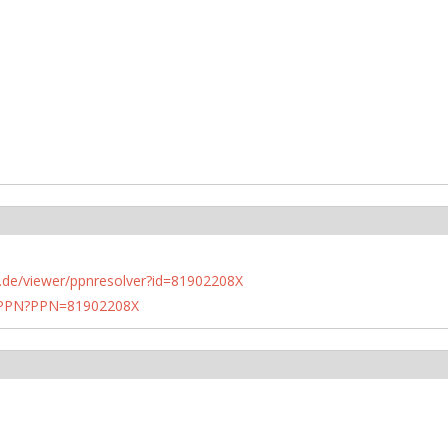
rlin.de/viewer/ppnresolver?id=81902208X
1/PPN?PPN=81902208X