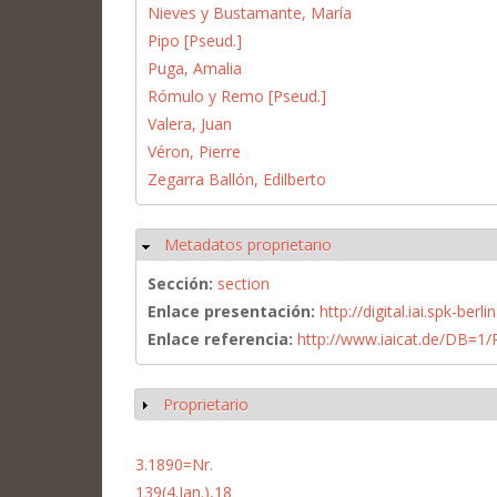
Nieves y Bustamante, María
Pipo [Pseud.]
Puga, Amalia
Rómulo y Remo [Pseud.]
Valera, Juan
Véron, Pierre
Zegarra Ballón, Edilberto
Metadatos proprietario
Ocultar
Sección:
section
Enlace presentación:
http://digital.iai.spk-be
Enlace referencia:
http://www.iaicat.de/DB=
Proprietario
Mostrar
3.1890=Nr.
139(4.Jan.),18