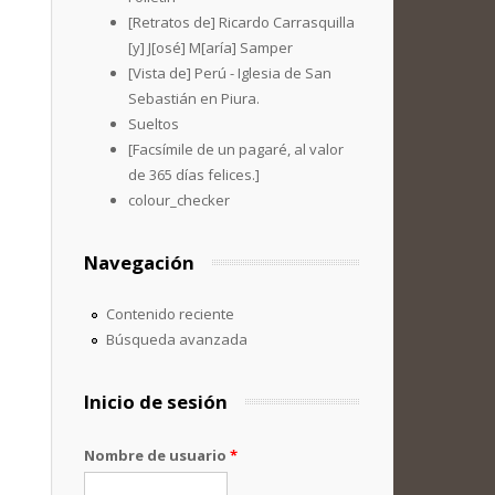
[Retratos de] Ricardo Carrasquilla
[y] J[osé] M[aría] Samper
[Vista de] Perú - Iglesia de San
Sebastián en Piura.
Sueltos
[Facsímile de un pagaré, al valor
de 365 días felices.]
colour_checker
Navegación
Contenido reciente
Búsqueda avanzada
Inicio de sesión
Nombre de usuario
*