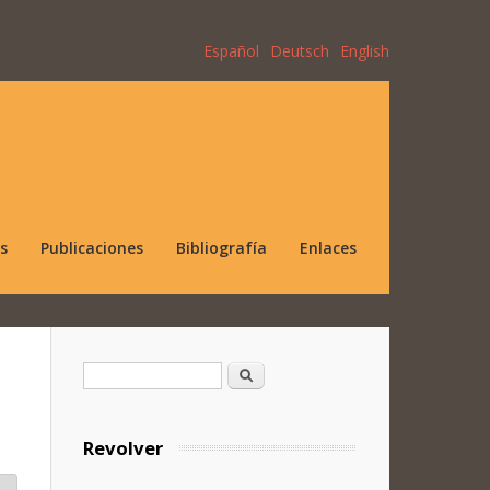
Español
Deutsch
English
s
Publicaciones
Bibliografía
Enlaces
Formulario de búsqueda
Buscar
Revolver