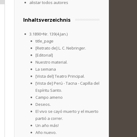
alistar todos autores
Inhaltsverzeichnis
3.1890=Nr. 139(4.Jan.)
title_page
[Retrato de] L. C. Nebringer.
[Editorial]
Nuestro material.
La semana
[Vista del] Teatro Principal.
[Vista de] Perú - Tacna - Capilla del
Espíritu Santo.
Campo ameno
Deseos.
El vivo se cayó muerto y el muerto
partió a correr.
Un año más!
Año nuevo.