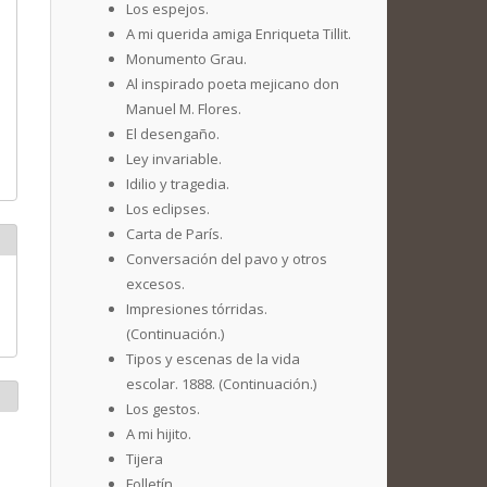
Los espejos.
A mi querida amiga Enriqueta Tillit.
Monumento Grau.
Al inspirado poeta mejicano don
Manuel M. Flores.
El desengaño.
Ley invariable.
Idilio y tragedia.
Los eclipses.
Carta de París.
Conversación del pavo y otros
excesos.
Impresiones tórridas.
(Continuación.)
Tipos y escenas de la vida
escolar. 1888. (Continuación.)
Los gestos.
A mi hijito.
Tijera
Folletín