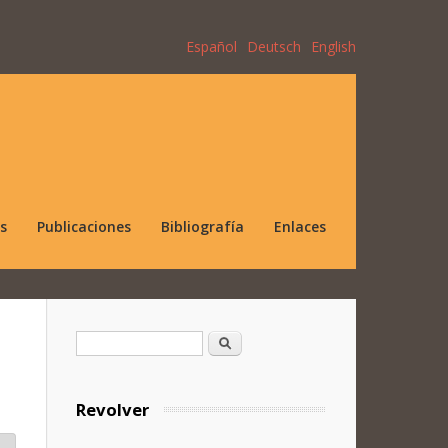
Español
Deutsch
English
s
Publicaciones
Bibliografía
Enlaces
Formulario de búsqueda
Buscar
Revolver