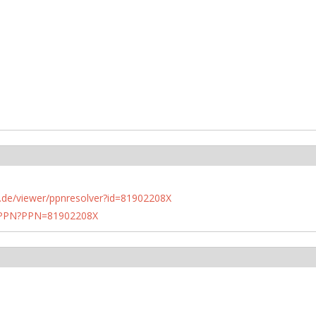
rlin.de/viewer/ppnresolver?id=81902208X
1/PPN?PPN=81902208X