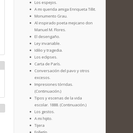
Los espejos.
A mi querida amiga Enriqueta Tillit.
Monumento Grau.
Al inspirado poeta mejicano don
Manuel M. Flores.
El desengaño.
Ley invariable.
Idilio y tragedia.
Los eclipses.
Carta de París.
Conversación del pavo y otros
excesos.
Impresiones tórridas.
(Continuación.)
Tipos y escenas de la vida
escolar. 1888. (Continuación.)
Los gestos.
A mi hijito.
Tijera
Folletín