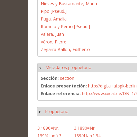
Nieves y Bustamante, María
Pipo [Pseud.]
Puga, Amalia
Rómulo y Remo [Pseud.]
Valera, Juan
Véron, Pierre
Zegarra Ballón, Edilberto
Metadatos proprietario
Ocultar
Sección:
section
Enlace presentación:
http://digital.iai.spk-be
Enlace referencia:
http://www.iaicat.de/DB=
Proprietario
Mostrar
3.1890=Nr.
3.1890=Nr.
139(4.Jan.),3
139(4.Jan.),34