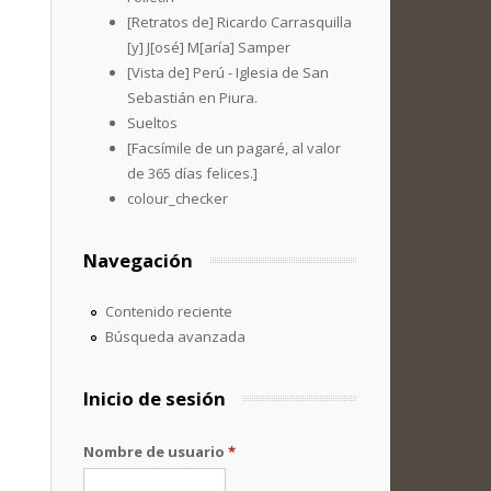
[Retratos de] Ricardo Carrasquilla
[y] J[osé] M[aría] Samper
[Vista de] Perú - Iglesia de San
Sebastián en Piura.
Sueltos
[Facsímile de un pagaré, al valor
de 365 días felices.]
colour_checker
Navegación
Contenido reciente
Búsqueda avanzada
Inicio de sesión
Nombre de usuario
*