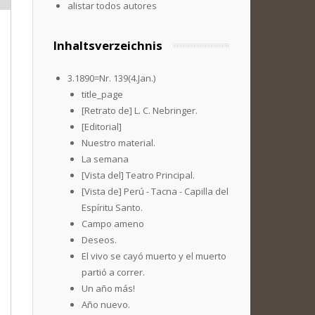
alistar todos autores
Inhaltsverzeichnis
3.1890=Nr. 139(4.Jan.)
title_page
[Retrato de] L. C. Nebringer.
[Editorial]
Nuestro material.
La semana
[Vista del] Teatro Principal.
[Vista de] Perú - Tacna - Capilla del
Espíritu Santo.
Campo ameno
Deseos.
El vivo se cayó muerto y el muerto
partió a correr.
Un año más!
Año nuevo.