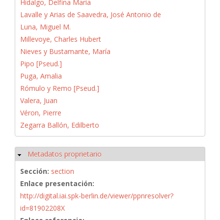
Hidalgo, Delfina María
Lavalle y Arias de Saavedra, José Antonio de
Luna, Miguel M.
Millevoye, Charles Hubert
Nieves y Bustamante, María
Pipo [Pseud.]
Puga, Amalia
Rómulo y Remo [Pseud.]
Valera, Juan
Véron, Pierre
Zegarra Ballón, Edilberto
Metadatos proprietario
Ocultar
Sección:
section
Enlace presentación:
http://digital.iai.spk-berlin.de/viewer/ppnresolver?
id=81902208X