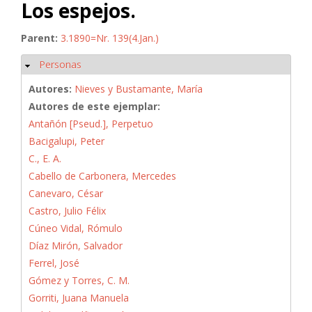
Los espejos.
Parent:
3.1890=Nr. 139(4.Jan.)
Personas
Ocultar
Autores:
Nieves y Bustamante, María
Autores de este ejemplar:
Antañón [Pseud.], Perpetuo
Bacigalupi, Peter
C., E. A.
Cabello de Carbonera, Mercedes
Canevaro, César
Castro, Julio Félix
Cúneo Vidal, Rómulo
Díaz Mirón, Salvador
Ferrel, José
Gómez y Torres, C. M.
Gorriti, Juana Manuela