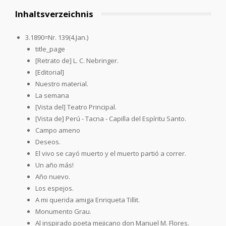
Inhaltsverzeichnis
3.1890=Nr. 139(4.Jan.)
title_page
[Retrato de] L. C. Nebringer.
[Editorial]
Nuestro material.
La semana
[Vista del] Teatro Principal.
[Vista de] Perú - Tacna - Capilla del Espíritu Santo.
Campo ameno
Deseos.
El vivo se cayó muerto y el muerto partió a correr.
Un año más!
Año nuevo.
Los espejos.
A mi querida amiga Enriqueta Tillit.
Monumento Grau.
Al inspirado poeta mejicano don Manuel M. Flores.