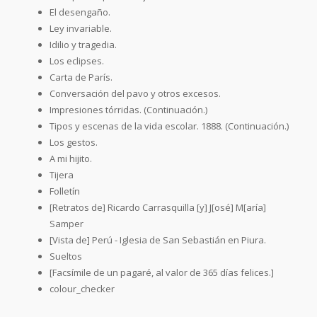
El desengaño.
Ley invariable.
Idilio y tragedia.
Los eclipses.
Carta de París.
Conversación del pavo y otros excesos.
Impresiones tórridas. (Continuación.)
Tipos y escenas de la vida escolar. 1888. (Continuación.)
Los gestos.
A mi hijito.
Tijera
Folletín
[Retratos de] Ricardo Carrasquilla [y] J[osé] M[aría]
Samper
[Vista de] Perú - Iglesia de San Sebastián en Piura.
Sueltos
[Facsímile de un pagaré, al valor de 365 días felices.]
colour_checker