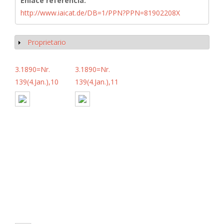
Enlace referencia:
http://www.iaicat.de/DB=1/PPN?PPN=81902208X
Proprietario
Mostrar
3.1890=Nr.
3.1890=Nr.
139(4.Jan.),10
139(4.Jan.),11