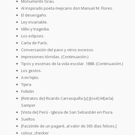
Monumento Grau.
Al inspirado poeta mejicano don Manuel M. Flores.
El desengaño.
Ley invariable.
Idilio y tragedia.
Los eclipses.
Carta de París.
Conversación del pavo y otros excesos.
Impresiones tórridas. (Continuación.)
Tipos y escenas de la vida escolar. 1888. (Continuación.)
Los gestos.
A mi hijito.
Tijera
Folletín
[Retratos de] Ricardo Carrasquilla [y] J[osé] M[aría]
Samper
[Vista de] Perú - Iglesia de San Sebastián en Piura.
Sueltos
[Facsímile de un pagaré, al valor de 365 días felices.]
colour_checker