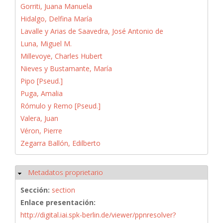
Gorriti, Juana Manuela
Hidalgo, Delfina María
Lavalle y Arias de Saavedra, José Antonio de
Luna, Miguel M.
Millevoye, Charles Hubert
Nieves y Bustamante, María
Pipo [Pseud.]
Puga, Amalia
Rómulo y Remo [Pseud.]
Valera, Juan
Véron, Pierre
Zegarra Ballón, Edilberto
Metadatos proprietario
Ocultar
Sección:
section
Enlace presentación:
http://digital.iai.spk-berlin.de/viewer/ppnresolver?