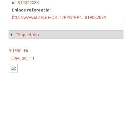
id=81902208X
Enlace referencia:
http://www.iaicat.de/DB=1/PPN?PPN=81902208X
Proprietario
Mostrar
3.1890=Nr.
139(4.Jan.),11