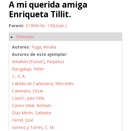
A mi querida amiga
Enriqueta Tillit.
Parent:
3.1890=Nr. 139(4.Jan.)
Personas
Ocultar
Autores:
Puga, Amalia
Autores de este ejemplar:
Antañón [Pseud.], Perpetuo
Bacigalupi, Peter
C., E. A.
Cabello de Carbonera, Mercedes
Canevaro, César
Castro, Julio Félix
Cúneo Vidal, Rómulo
Díaz Mirón, Salvador
Ferrel, José
Gómez y Torres, C. M.