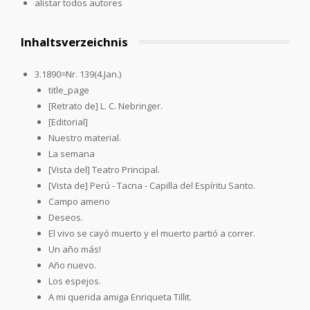
alistar todos autores
Inhaltsverzeichnis
3.1890=Nr. 139(4.Jan.)
title_page
[Retrato de] L. C. Nebringer.
[Editorial]
Nuestro material.
La semana
[Vista del] Teatro Principal.
[Vista de] Perú - Tacna - Capilla del Espíritu Santo.
Campo ameno
Deseos.
El vivo se cayó muerto y el muerto partió a correr.
Un año más!
Año nuevo.
Los espejos.
A mi querida amiga Enriqueta Tillit.