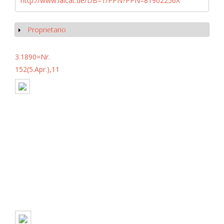
http://www.iaicat.de/DB=1/PPN?PPN=81902256X
Proprietario
Mostrar
3.1890=Nr.
152(5.Apr.),11