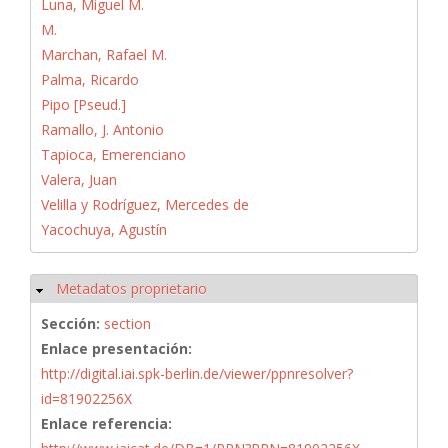
Luna, Miguel M.
M.
Marchan, Rafael M.
Palma, Ricardo
Pipo [Pseud.]
Ramallo, J. Antonio
Tapioca, Emerenciano
Valera, Juan
Velilla y Rodríguez, Mercedes de
Yacochuya, Agustín
Metadatos proprietario
Ocultar
Sección:
section
Enlace presentación:
http://digital.iai.spk-berlin.de/viewer/ppnresolver?
id=81902256X
Enlace referencia: