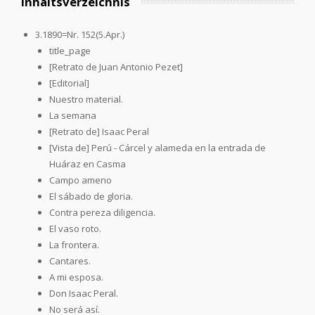
Inhaltsverzeichnis
3.1890=Nr. 152(5.Apr.)
title_page
[Retrato de Juan Antonio Pezet]
[Editorial]
Nuestro material.
La semana
[Retrato de] Isaac Peral
[Vista de] Perú - Cárcel y alameda en la entrada de
Huáraz en Casma
Campo ameno
El sábado de gloria.
Contra pereza diligencia.
El vaso roto.
La frontera.
Cantares.
A mi esposa.
Don Isaac Peral.
No será así.