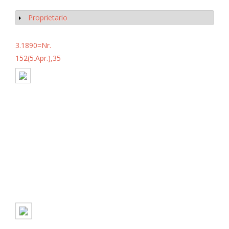
Proprietario
Mostrar
3.1890=Nr.
152(5.Apr.),35