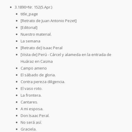
3.1890=Nr. 152(5.Apr.)
title_page
[Retrato de Juan Antonio Pezet]
[Editorial]
Nuestro material.
La semana
[Retrato de] Isaac Peral
[Vista de] Perú - Cárcel y alameda en la entrada de
Huáraz en Casma
Campo ameno
El sábado de gloria.
Contra pereza diligencia.
El vaso roto.
La frontera.
Cantares.
A mi esposa.
Don Isaac Peral.
No será así.
Graciela.