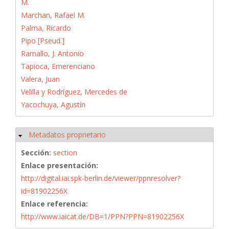
M.
Marchan, Rafael M.
Palma, Ricardo
Pipo [Pseud.]
Ramallo, J. Antonio
Tapioca, Emerenciano
Valera, Juan
Velilla y Rodríguez, Mercedes de
Yacochuya, Agustín
Metadatos proprietario
Ocultar
Sección:
section
Enlace presentación:
http://digital.iai.spk-berlin.de/viewer/ppnresolver?
id=81902256X
Enlace referencia:
http://www.iaicat.de/DB=1/PPN?PPN=81902256X