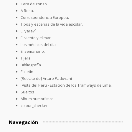
Cara de zonzo.
A Rosa.
Correspondencia Europea.
Tipos y escenas de la vida escolar.
El yaraví.
El viento y el mar.
Los médicos del día.
El semanario.
Tijera
Bibliografía
Folletín
[Retrato de] Arturo Padovani
[Vista de] Perú - Estación de los Tramways de Lima.
Sueltos
Álbum humorístico.
colour_checker
Navegación