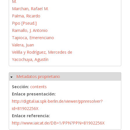
M.
Marchan, Rafael M.
Palma, Ricardo
Pipo [Pseud.]
Ramallo, J. Antonio
Tapioca, Emerenciano
Valera, Juan
Velilla y Rodríguez, Mercedes de
Yacochuya, Agustín
Metadatos proprietario
Ocultar
Sección:
contents
Enlace presentación:
http://digital.iai.spk-berlin.de/viewer/ppnresolver?
id=81902256X
Enlace referencia:
http://www.iaicat.de/DB=1/PPN?PPN=81902256X