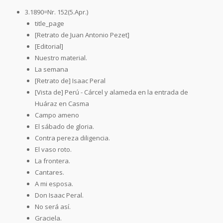
3.1890=Nr. 152(5.Apr.)
title_page
[Retrato de Juan Antonio Pezet]
[Editorial]
Nuestro material.
La semana
[Retrato de] Isaac Peral
[Vista de] Perú - Cárcel y alameda en la entrada de
Huáraz en Casma
Campo ameno
El sábado de gloria.
Contra pereza diligencia.
El vaso roto.
La frontera.
Cantares.
A mi esposa.
Don Isaac Peral.
No será así.
Graciela.