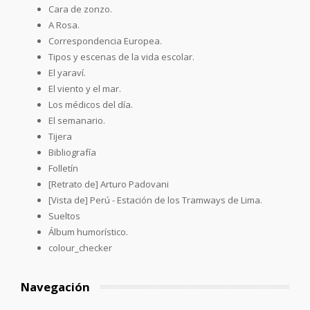
Cara de zonzo.
A Rosa.
Correspondencia Europea.
Tipos y escenas de la vida escolar.
El yaraví.
El viento y el mar.
Los médicos del día.
El semanario.
Tijera
Bibliografía
Folletín
[Retrato de] Arturo Padovani
[Vista de] Perú - Estación de los Tramways de Lima.
Sueltos
Álbum humorístico.
colour_checker
Navegación