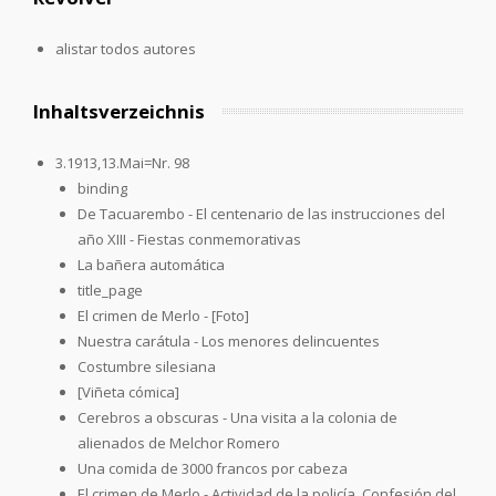
alistar todos autores
Inhaltsverzeichnis
3.1913,13.Mai=Nr. 98
binding
De Tacuarembo - El centenario de las instrucciones del
año XIII - Fiestas conmemorativas
La bañera automática
title_page
El crimen de Merlo - [Foto]
Nuestra carátula - Los menores delincuentes
Costumbre silesiana
[Viñeta cómica]
Cerebros a obscuras - Una visita a la colonia de
alienados de Melchor Romero
Una comida de 3000 francos por cabeza
El crimen de Merlo - Actividad de la policía. Confesión del