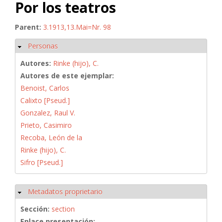
Por los teatros
Parent:
3.1913,13.Mai=Nr. 98
Personas
Ocultar
Autores:
Rinke (hijo), C.
Autores de este ejemplar:
Benoist, Carlos
Calixto [Pseud.]
Gonzalez, Raul V.
Prieto, Casimiro
Recoba, León de la
Rinke (hijo), C.
Sifro [Pseud.]
Metadatos proprietario
Ocultar
Sección:
section
Enlace presentación: