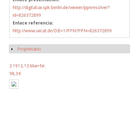
http://digital.iai.spk-berlin.de/viewer/ppnresolver?
id=826372899
Enlace referencia:
http://www.iaicat.de/DB=1/PPN?PPN=826372899
Proprietario
Mostrar
3.1913,13.Mai=Nr.
98,34