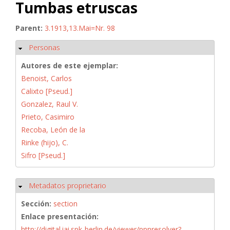
Tumbas etruscas
Parent:
3.1913,13.Mai=Nr. 98
Personas
Ocultar
Autores de este ejemplar:
Benoist, Carlos
Calixto [Pseud.]
Gonzalez, Raul V.
Prieto, Casimiro
Recoba, León de la
Rinke (hijo), C.
Sifro [Pseud.]
Metadatos proprietario
Ocultar
Sección:
section
Enlace presentación:
http://digital.iai.spk-berlin.de/viewer/ppnresolver?