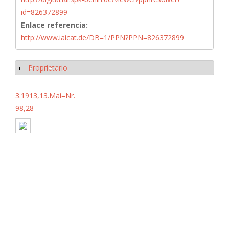
id=826372899
Enlace referencia:
http://www.iaicat.de/DB=1/PPN?PPN=826372899
Proprietario
Mostrar
3.1913,13.Mai=Nr.
98,28