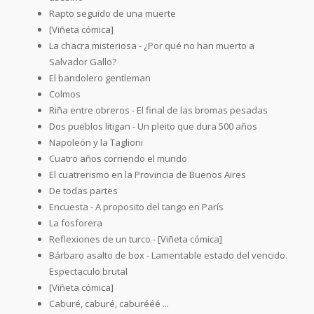
Rapto seguido de una muerte
[Viñeta cómica]
La chacra misteriosa - ¿Por qué no han muerto a
Salvador Gallo?
El bandolero gentleman
Colmos
Riña entre obreros - El final de las bromas pesadas
Dos pueblos litigan - Un pleito que dura 500 años
Napoleón y la Taglioni
Cuatro años corriendo el mundo
El cuatrerismo en la Provincia de Buenos Aires
De todas partes
Encuesta - A proposito del tango en París
La fosforera
Reflexiones de un turco - [Viñeta cómica]
Bárbaro asalto de box - Lamentable estado del vencido.
Espectaculo brutal
[Viñeta cómica]
Caburé, caburé, caburééé ...