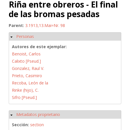
Riña entre obreros - El final
de las bromas pesadas
Parent:
3.1913,13.Mai=Nr. 98
Personas
Ocultar
Autores de este ejemplar:
Benoist, Carlos
Calixto [Pseud.]
Gonzalez, Raul V.
Prieto, Casimiro
Recoba, León de la
Rinke (hijo), C.
Sifro [Pseud.]
Metadatos proprietario
Ocultar
Sección:
section