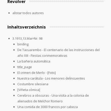
Revolver
alistar todos autores
Inhaltsverzeichnis
3.1913,13.Mai=Nr. 98
binding
De Tacuarembo - El centenario de las instrucciones del
año XIII - Fiestas conmemorativas
La bañera automática
title_page
El crimen de Merlo - [Foto]
Nuestra carátula - Los menores delincuentes
Costumbre silesiana
[Viñeta cómica]
Cerebros a obscuras - Una visita a la colonia de
alienados de Melchor Romero
Una comida de 3000 francos por cabeza