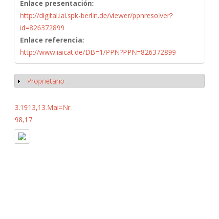
Enlace presentación:
http://digital.iai.spk-berlin.de/viewer/ppnresolver?
id=826372899
Enlace referencia:
http://www.iaicat.de/DB=1/PPN?PPN=826372899
Proprietario
Mostrar
3.1913,13.Mai=Nr.
98,17