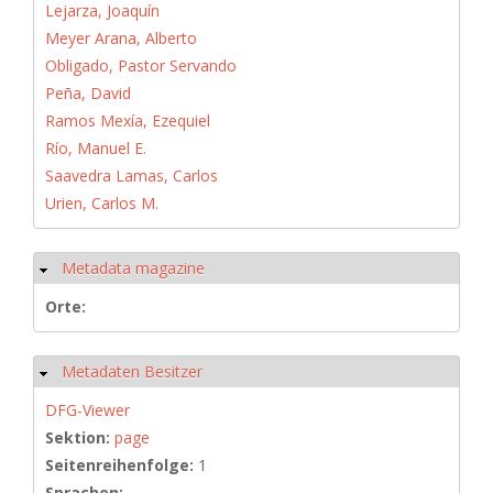
Lejarza, Joaquín
Meyer Arana, Alberto
Obligado, Pastor Servando
Peña, David
Ramos Mexía, Ezequiel
Río, Manuel E.
Saavedra Lamas, Carlos
Urien, Carlos M.
Metadata magazine
Ausblenden
Orte:
Metadaten Besitzer
Ausblenden
DFG-Viewer
Sektion:
page
Seitenreihenfolge:
1
Sprachen: