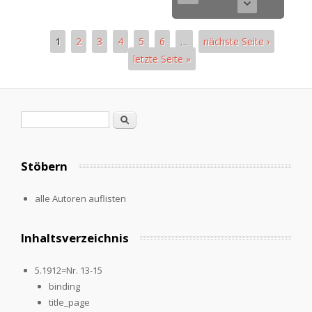
1
2
3
4
5
6
…
nächste Seite ›
letzte Seite »
Seiten
Suchformular
Suche
Stöbern
alle Autoren auflisten
Inhaltsverzeichnis
5.1912=Nr. 13-15
binding
title_page