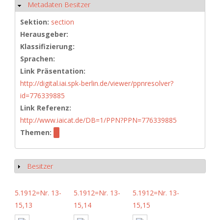
Metadaten Besitzer
Ausblenden
Sektion:
section
Herausgeber:
Klassifizierung:
Sprachen:
Link Präsentation:
http://digital.iai.spk-berlin.de/viewer/ppnresolver?
id=776339885
Link Referenz:
http://www.iaicat.de/DB=1/PPN?PPN=776339885
Themen:
Besitzer
Anzeigen
5.1912=Nr. 13-
5.1912=Nr. 13-
5.1912=Nr. 13-
15,13
15,14
15,15