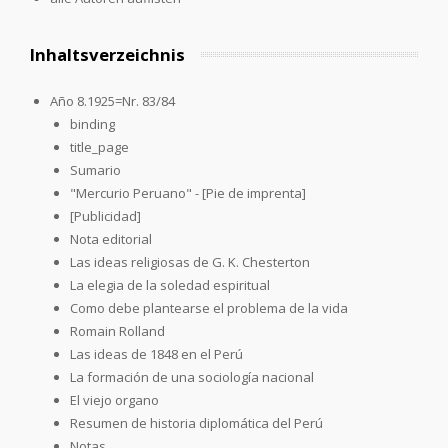
Inhaltsverzeichnis
Año 8.1925=Nr. 83/84
binding
title_page
Sumario
"Mercurio Peruano" - [Pie de imprenta]
[Publicidad]
Nota editorial
Las ideas religiosas de G. K. Chesterton
La elegia de la soledad espiritual
Como debe plantearse el problema de la vida
Romain Rolland
Las ideas de 1848 en el Perú
La formación de una sociología nacional
El viejo organo
Resumen de historia diplomática del Perú
Notas