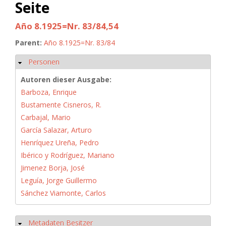
Seite
Año 8.1925=Nr. 83/84,54
Parent:
Año 8.1925=Nr. 83/84
Personen
Ausblenden
Autoren dieser Ausgabe:
Barboza, Enrique
Bustamente Cisneros, R.
Carbajal, Mario
García Salazar, Arturo
Henríquez Ureña, Pedro
Ibérico y Rodríguez, Mariano
Jimenez Borja, José
Leguía, Jorge Guillermo
Sánchez Viamonte, Carlos
Metadaten Besitzer
Ausblenden