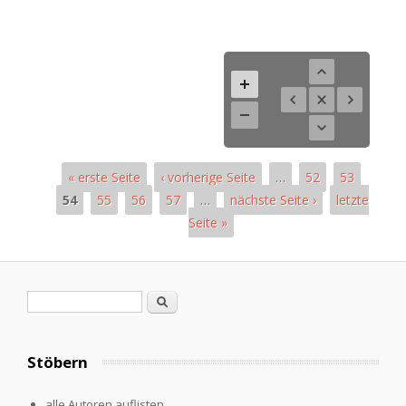
« erste Seite
‹ vorherige Seite
…
52
53
54
55
56
57
…
nächste Seite ›
letzte
Seite »
Seiten
Suchformular
Suche
Stöbern
alle Autoren auflisten