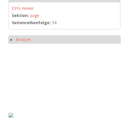
DFG-Viewer
Sektion:
page
Seitenreihenfolge:
54
Besitzer
Anzeigen