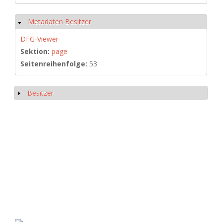
Metadaten Besitzer
Ausblenden
DFG-Viewer
Sektion:
page
Seitenreihenfolge:
53
Besitzer
Anzeigen