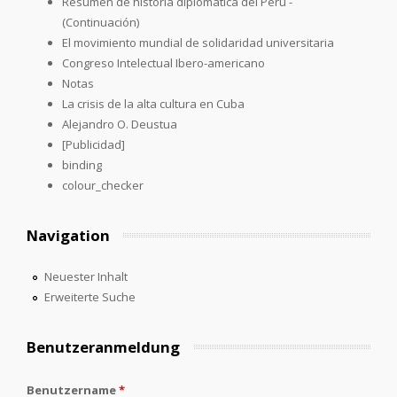
Resumen de historia diplomática del Perú -
(Continuación)
El movimiento mundial de solidaridad universitaria
Congreso Intelectual Ibero-americano
Notas
La crisis de la alta cultura en Cuba
Alejandro O. Deustua
[Publicidad]
binding
colour_checker
Navigation
Neuester Inhalt
Erweiterte Suche
Benutzeranmeldung
Benutzername
*