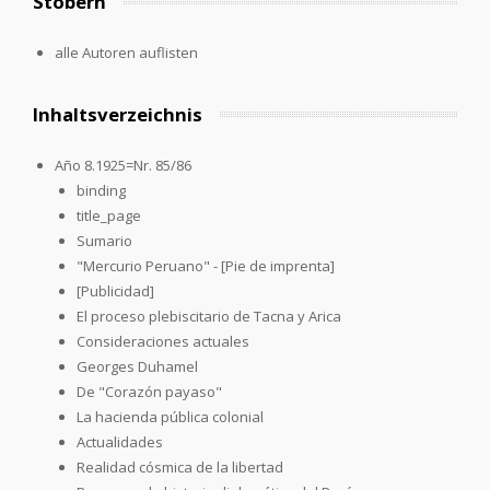
Stöbern
alle Autoren auflisten
Inhaltsverzeichnis
Año 8.1925=Nr. 85/86
binding
title_page
Sumario
"Mercurio Peruano" - [Pie de imprenta]
[Publicidad]
El proceso plebiscitario de Tacna y Arica
Consideraciones actuales
Georges Duhamel
De "Corazón payaso"
La hacienda pública colonial
Actualidades
Realidad cósmica de la libertad