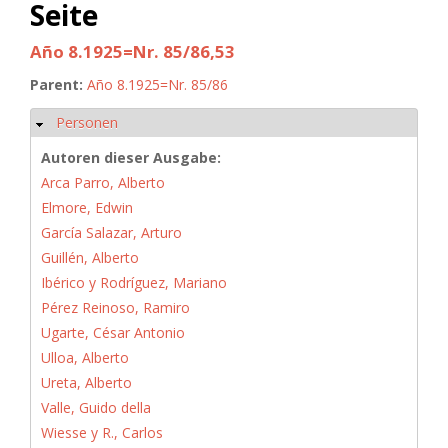
Seite
Año 8.1925=Nr. 85/86,53
Parent:
Año 8.1925=Nr. 85/86
Personen
Ausblenden
Autoren dieser Ausgabe:
Arca Parro, Alberto
Elmore, Edwin
García Salazar, Arturo
Guillén, Alberto
Ibérico y Rodríguez, Mariano
Pérez Reinoso, Ramiro
Ugarte, César Antonio
Ulloa, Alberto
Ureta, Alberto
Valle, Guido della
Wiesse y R., Carlos