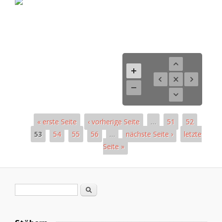
« erste Seite
‹ vorherige Seite
…
51
52
53
54
55
56
…
nächste Seite ›
letzte
Seite »
Seiten
Suchformular
Suche