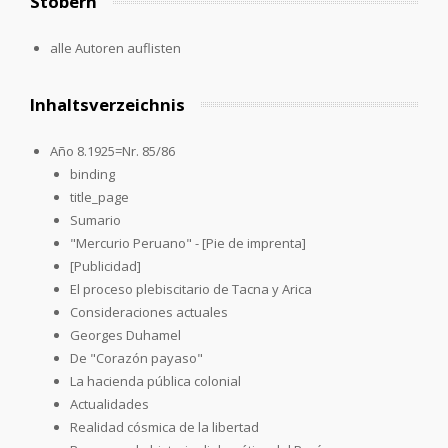
Stöbern
alle Autoren auflisten
Inhaltsverzeichnis
Año 8.1925=Nr. 85/86
binding
title_page
Sumario
"Mercurio Peruano" - [Pie de imprenta]
[Publicidad]
El proceso plebiscitario de Tacna y Arica
Consideraciones actuales
Georges Duhamel
De "Corazón payaso"
La hacienda pública colonial
Actualidades
Realidad cósmica de la libertad