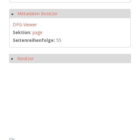
Metadaten Besitzer
Ausblenden
DFG-Viewer
Sektion:
page
Seitenreihenfolge:
55
Besitzer
Anzeigen