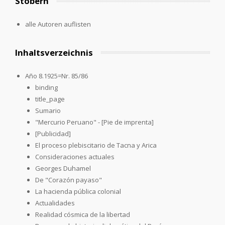
Stöbern
alle Autoren auflisten
Inhaltsverzeichnis
Año 8.1925=Nr. 85/86
binding
title_page
Sumario
"Mercurio Peruano" - [Pie de imprenta]
[Publicidad]
El proceso plebiscitario de Tacna y Arica
Consideraciones actuales
Georges Duhamel
De "Corazón payaso"
La hacienda pública colonial
Actualidades
Realidad cósmica de la libertad