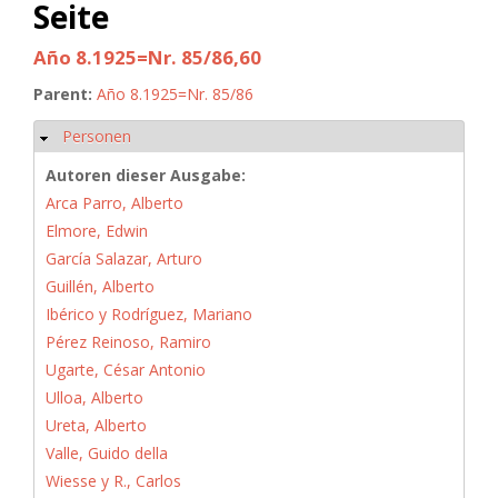
Seite
Año 8.1925=Nr. 85/86,60
Parent:
Año 8.1925=Nr. 85/86
Personen
Ausblenden
Autoren dieser Ausgabe:
Arca Parro, Alberto
Elmore, Edwin
García Salazar, Arturo
Guillén, Alberto
Ibérico y Rodríguez, Mariano
Pérez Reinoso, Ramiro
Ugarte, César Antonio
Ulloa, Alberto
Ureta, Alberto
Valle, Guido della
Wiesse y R., Carlos