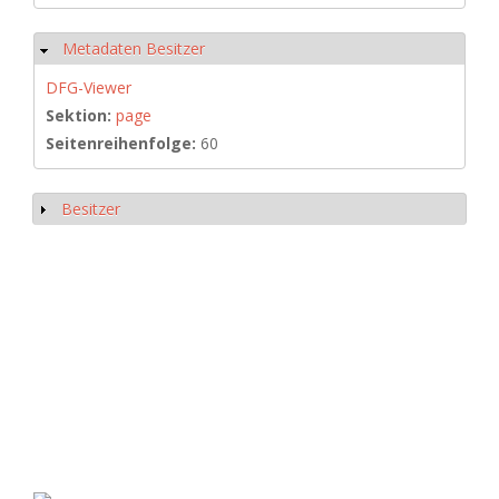
Metadaten Besitzer
Ausblenden
DFG-Viewer
Sektion:
page
Seitenreihenfolge:
60
Besitzer
Anzeigen