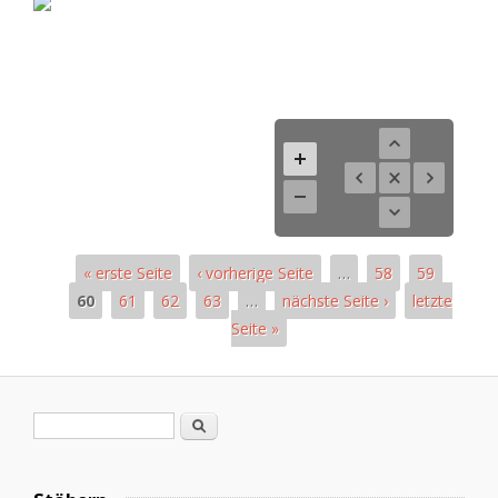
« erste Seite
‹ vorherige Seite
…
58
59
60
61
62
63
…
nächste Seite ›
letzte
Seite »
Seiten
Suchformular
Suche