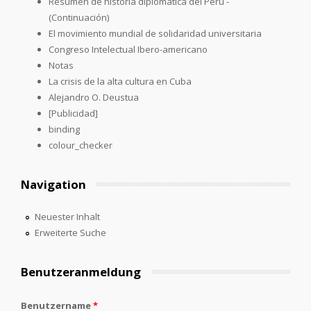
Resumen de historia diplomática del Perú -
(Continuación)
El movimiento mundial de solidaridad universitaria
Congreso Intelectual Ibero-americano
Notas
La crisis de la alta cultura en Cuba
Alejandro O. Deustua
[Publicidad]
binding
colour_checker
Navigation
Neuester Inhalt
Erweiterte Suche
Benutzeranmeldung
Benutzername
*