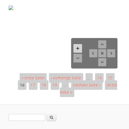
« erste Seite
‹ vorherige Seite
…
14
15
16
17
18
19
…
nächste Seite ›
letzte
Seite »
Seiten
Suchformular
Suche