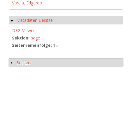
Varela, Edgardo
Metadaten Besitzer
Ausblenden
DFG-Viewer
Sektion:
page
Seitenreihenfolge:
16
Besitzer
Anzeigen