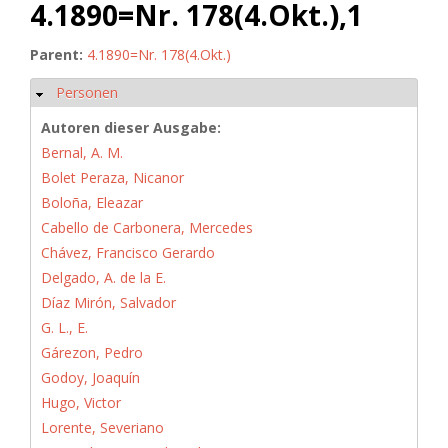
4.1890=Nr. 178(4.Okt.),1
Parent:
4.1890=Nr. 178(4.Okt.)
Personen
Ausblenden
Autoren dieser Ausgabe:
Bernal, A. M.
Bolet Peraza, Nicanor
Boloña, Eleazar
Cabello de Carbonera, Mercedes
Chávez, Francisco Gerardo
Delgado, A. de la E.
Díaz Mirón, Salvador
G. L., E.
Gárezon, Pedro
Godoy, Joaquín
Hugo, Victor
Lorente, Severiano