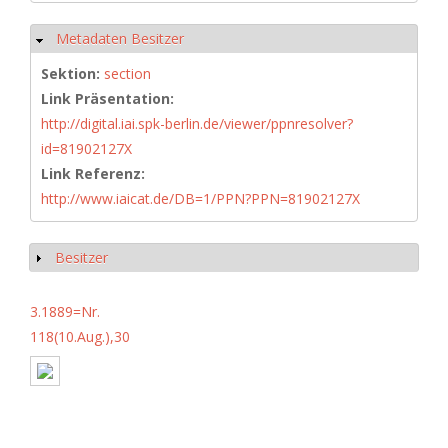
Metadaten Besitzer
Ausblenden
Sektion:
section
Link Präsentation:
http://digital.iai.spk-berlin.de/viewer/ppnresolver?
id=81902127X
Link Referenz:
http://www.iaicat.de/DB=1/PPN?PPN=81902127X
Besitzer
Anzeigen
3.1889=Nr.
118(10.Aug.),30