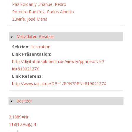
Paz Soldán y Unánue, Pedro
Romero Ramírez, Carlos Alberto
Zuviría, José María
Metadaten Besitzer
Ausblenden
Sektion:
illustration
Link Präsentation:
http://digital.iai.spk-berlin.de/viewer/ppnresolver?
id=81902127X
Link Referenz:
http://www.iaicat.de/DB=1/PPN?PPN=81902127X
Besitzer
Anzeigen
3.1889=Nr.
118(10.Aug.),4