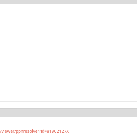
n.de/viewer/ppnresolver?id=81902127X