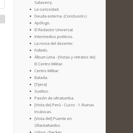
Salaverry.
La curiosidad.
Deuda externa. (Conclusión.)
Apólogo.
El Redactor Universal.
Intermedios poéticos.
La novia del desertor.
Folletín.
Álbum Lima - [Vistas y retratos de]
El Centro Militar.
Centro Militar.
Balada.
[Tijera]
Sueltos.
Pasión de ultratumba.
[Vista de] Perú - Cuzco - 1. Ruinas
Incásicas.
[Vista del] Puente en
Ollantaítambo.
colour_checker