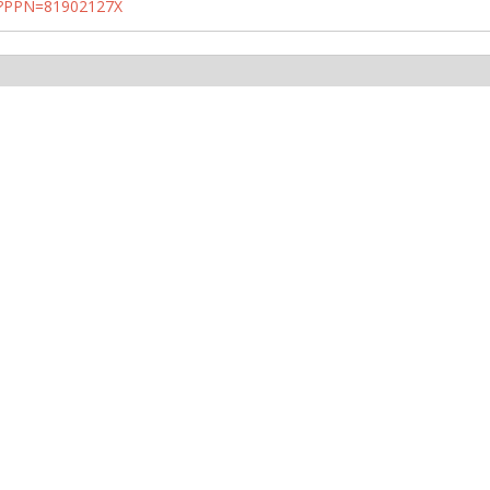
PN?PPN=81902127X