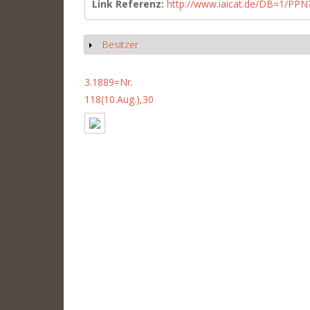
Link Referenz:
http://www.iaicat.de/DB=1/P
Besitzer
Anzeigen
3.1889=Nr.
118(10.Aug.),30