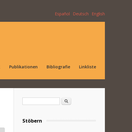
Español
Deutsch
English
k
Publikationen
Bibliografie
Linkliste
Suchformular
Suche
Stöbern