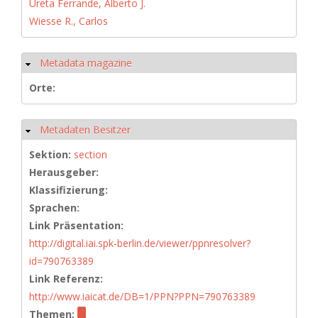
Ureta Ferrande, Alberto J.
Wiesse R., Carlos
Metadata magazine
Ausblenden
Orte:
Metadaten Besitzer
Ausblenden
Sektion:
section
Herausgeber:
Klassifizierung:
Sprachen:
Link Präsentation:
http://digital.iai.spk-berlin.de/viewer/ppnresolver?
id=790763389
Link Referenz:
http://www.iaicat.de/DB=1/PPN?PPN=790763389
Themen: