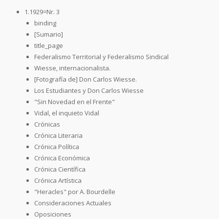
1.1929=Nr. 3
binding
[Sumario]
title_page
Federalismo Territorial y Federalismo Sindical
Wiesse, internacionalista.
[Fotografía de] Don Carlos Wiesse.
Los Estudiantes y Don Carlos Wiesse
"Sin Novedad en el Frente"
Vidal, el inquieto Vidal
Crónicas
Crónica Literaria
Crónica Política
Crónica Económica
Crónica Científica
Crónica Artística
"Heracles" por A. Bourdelle
Consideraciones Actuales
Oposiciones