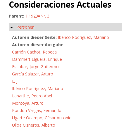
Consideraciones Actuales
Parent:
1.1929=Nr. 3
Personen
Ausblenden
Autoren dieser Seite:
Ibérico Rodríguez, Mariano
Autoren dieser Ausgabe:
Carrión Cachot, Rebeca
Dammert Elguera, Enrique
Escobar, Jorge Guillermo
García Salazar, Arturo
I., J.
Ibérico Rodríguez, Mariano
Labarthe, Pedro Abel
Montoya, Arturo
Rondón Vargas, Fernando
Ugarte Ocampo, César Antonio
Ulloa Cisneros, Alberto