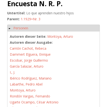
Encuesta N. R. P.
Untertitel:
Lo que aprenden nuestro hijos
Parent:
1.1929=Nr. 3
Personen
Ausblenden
Autoren dieser Seite:
Montoya, Arturo
Autoren dieser Ausgabe:
Carrión Cachot, Rebeca
Dammert Elguera, Enrique
Escobar, Jorge Guillermo
García Salazar, Arturo
I., J.
Ibérico Rodríguez, Mariano
Labarthe, Pedro Abel
Montoya, Arturo
Rondón Vargas, Fernando
Ugarte Ocampo, César Antonio