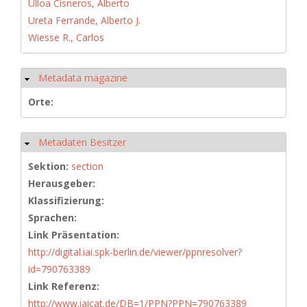
Ulloa Cisneros, Alberto
Ureta Ferrande, Alberto J.
Wiesse R., Carlos
Metadata magazine
Ausblenden
Orte:
Metadaten Besitzer
Ausblenden
Sektion:
section
Herausgeber:
Klassifizierung:
Sprachen:
Link Präsentation:
http://digital.iai.spk-berlin.de/viewer/ppnresolver?
id=790763389
Link Referenz:
http://www.iaicat.de/DB=1/PPN?PPN=790763389