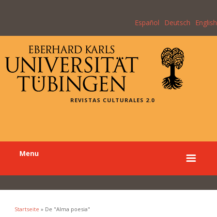
Español
Deutsch
English
REVISTAS CULTURALES 2.0
Menu
Startseite
» De "Alma poesia"
Sie sind hier