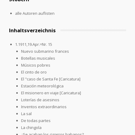
alle Autoren auflisten
Inhaltsverzeichnis
1.1911,19.Apr.=Nr. 15
Nuevo submarino frances
Botellas musicales
Músicos pobres
El cinto de oro
El "caso de Santa Fe [Caricatura]
Estación meteorológica
El misionero en viaje [Caricatura]
Loterías de asesinos
Inventos extraordinarios
La sal
De todas partes
La chingola
¿Se acaban los cigarros habanos?