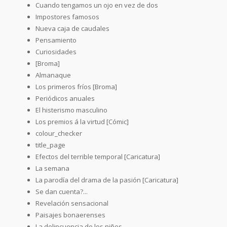
Cuando tengamos un ojo en vez de dos
Impostores famosos
Nueva caja de caudales
Pensamiento
Curiosidades
[Broma]
Almanaque
Los primeros fríos [Broma]
Periódicos anuales
El histerismo masculino
Los premios á la virtud [Cómic]
colour_checker
title_page
Efectos del terrible temporal [Caricatura]
La semana
La parodía del drama de la pasión [Caricatura]
Se dan cuenta?...
Revelación sensacional
Paisajes bonaerenses
La delincuencia de los niños