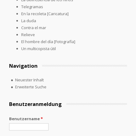
Telegramas
En la recoleta [Caricatura]
La duda
Contra el mar
Relieve
El hombre del día [Fotografía]
Un multicopista útil
Navigation
Neuester Inhalt
Erweiterte Suche
Benutzeranmeldung
Benutzername
*