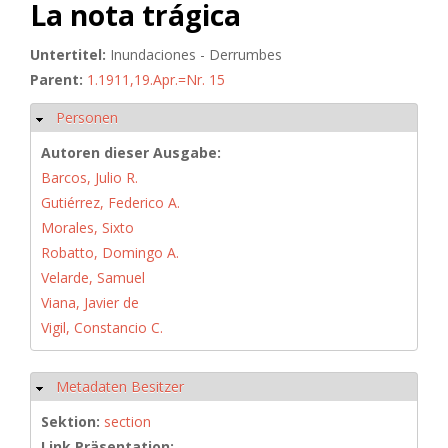
La nota trágica
Untertitel:
Inundaciones - Derrumbes
Parent:
1.1911,19.Apr.=Nr. 15
Personen
Ausblenden
Autoren dieser Ausgabe:
Barcos, Julio R.
Gutiérrez, Federico A.
Morales, Sixto
Robatto, Domingo A.
Velarde, Samuel
Viana, Javier de
Vigil, Constancio C.
Metadaten Besitzer
Ausblenden
Sektion:
section
Link Präsentation: