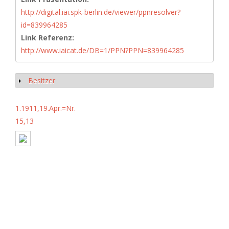
http://digital.iai.spk-berlin.de/viewer/ppnresolver?
id=839964285
Link Referenz:
http://www.iaicat.de/DB=1/PPN?PPN=839964285
Besitzer
Anzeigen
1.1911,19.Apr.=Nr.
15,13