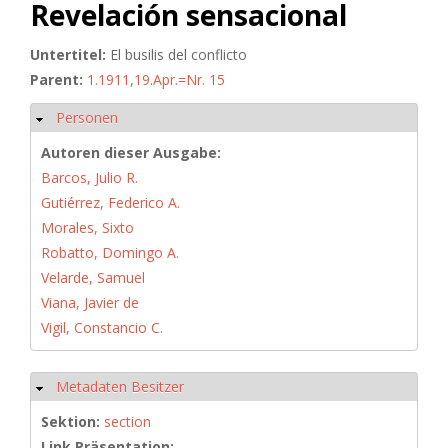
Revelación sensacional
Untertitel:
El busilis del conflicto
Parent:
1.1911,19.Apr.=Nr. 15
Personen
Ausblenden
Autoren dieser Ausgabe:
Barcos, Julio R.
Gutiérrez, Federico A.
Morales, Sixto
Robatto, Domingo A.
Velarde, Samuel
Viana, Javier de
Vigil, Constancio C.
Metadaten Besitzer
Ausblenden
Sektion:
section
Link Präsentation: