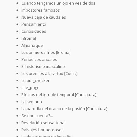
Cuando tengamos un ojo en vez de dos
Impostores famosos
Nueva caja de caudales
Pensamiento
Curiosidades
[Broma]
Almanaque
Los primeros fríos [Broma]
Periódicos anuales
El histerismo masculino
Los premios á la virtud [Cómic]
colour_checker
title_page
Efectos del terrible temporal [Caricatura]
La semana
La parodía del drama de la pasión [Caricatura]
Se dan cuenta?...
Revelación sensacional
Paisajes bonaerenses
La delincuencia de los niños