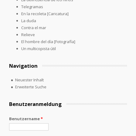
Telegramas
En la recoleta [Caricatura]
La duda
Contra el mar
Relieve
El hombre del día [Fotografía]
Un multicopista útil
Navigation
Neuester Inhalt
Erweiterte Suche
Benutzeranmeldung
Benutzername
*