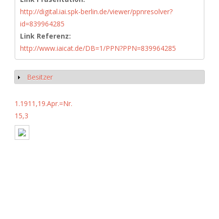
http://digital.iai.spk-berlin.de/viewer/ppnresolver?
id=839964285
Link Referenz:
http://www.iaicat.de/DB=1/PPN?PPN=839964285
Besitzer
Anzeigen
1.1911,19.Apr.=Nr.
15,3