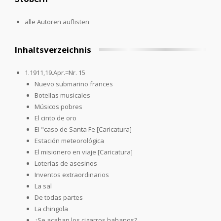
alle Autoren auflisten
Inhaltsverzeichnis
1.1911,19.Apr.=Nr. 15
Nuevo submarino frances
Botellas musicales
Músicos pobres
El cinto de oro
El "caso de Santa Fe [Caricatura]
Estación meteorológica
El misionero en viaje [Caricatura]
Loterías de asesinos
Inventos extraordinarios
La sal
De todas partes
La chingola
¿Se acaban los cigarros habanos?