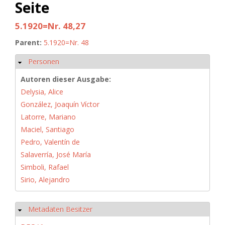
Seite
5.1920=Nr. 48,27
Parent:
5.1920=Nr. 48
Personen
Hide
Autoren dieser Ausgabe:
Delysia, Alice
González, Joaquín Víctor
Latorre, Mariano
Maciel, Santiago
Pedro, Valentín de
Salaverría, José María
Simboli, Rafael
Sirio, Alejandro
Metadaten Besitzer
Hide