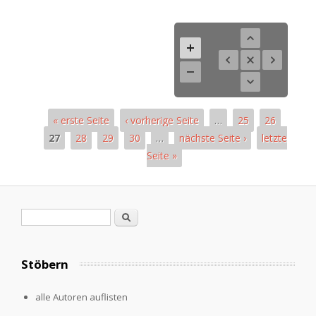
« erste Seite
‹ vorherige Seite
…
25
26
27
28
29
30
…
nächste Seite ›
letzte
Seite »
Pages
Search form
Search
Stöbern
alle Autoren auflisten