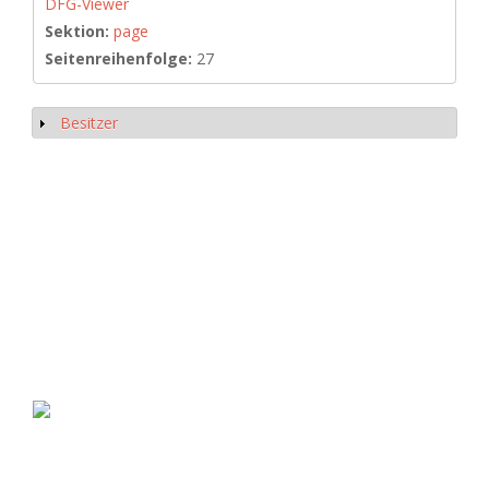
DFG-Viewer
Sektion:
page
Seitenreihenfolge:
27
Besitzer
Show