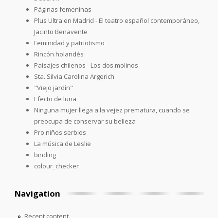
Páginas femeninas
Plus Ultra en Madrid - El teatro español contemporáneo,
Jacinto Benavente
Feminidad y patriotismo
Rincón holandés
Paisajes chilenos - Los dos molinos
Sta. Silvia Carolina Argerich
"Viejo jardín"
Efecto de luna
Ninguna mujer llega a la vejez prematura, cuando se
preocupa de conservar su belleza
Pro niños serbios
La música de Leslie
binding
colour_checker
Navigation
Recent content