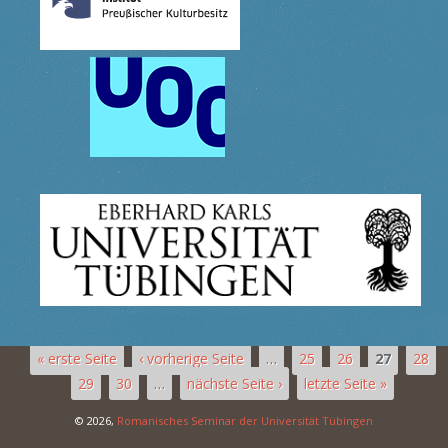
« erste Seite
‹ vorherige Seite
…
25
26
27
28
29
30
…
nächste Seite ›
letzte Seite »
© 2026,
Romanisches Seminar der Universität Tübingen