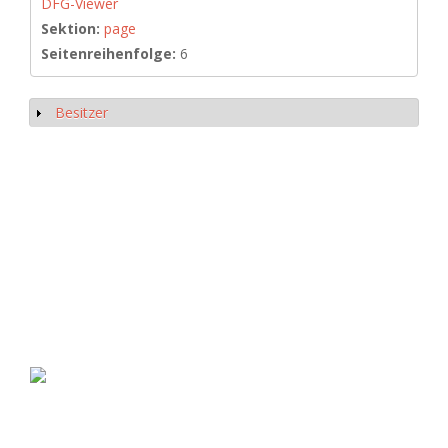
DFG-Viewer
Sektion:
page
Seitenreihenfolge:
6
Besitzer
Show