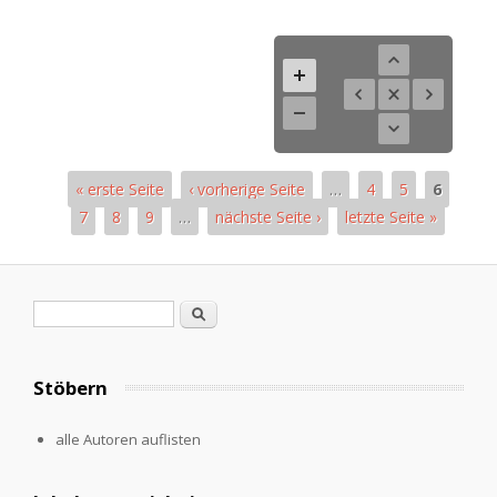
« erste Seite
‹ vorherige Seite
…
4
5
6
7
8
9
…
nächste Seite ›
letzte Seite »
Pages
Search form
Search
Stöbern
alle Autoren auflisten