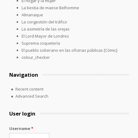
El hogar y la mujer
La bestia de maese Belhomme
Almanaque
La congestión del tráfico
La asimetría de las orejas
El Lord Mayor de Londres
Suprema coquetería
El pueblo soberano en las oficinas públicas [Cómic]
colour_checker
Navigation
Recent content
Advanced Search
User login
Username
*