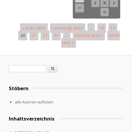
« erste Seite
‹ vorherige Seite
…
18
19
20
21
22
23
…
nächste Seite ›
letzte
Seite »
Pages
Search form
Search
Stöbern
alle Autoren auflisten
Inhaltsverzeichnis