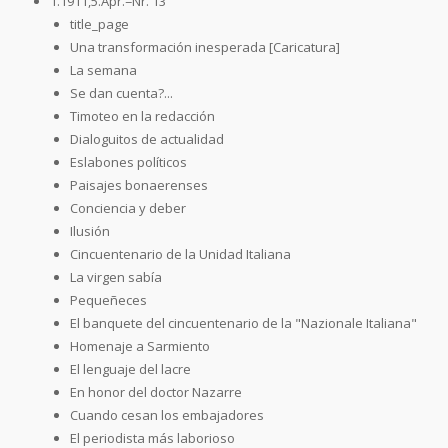
1.1911,5.Apr.=Nr. 13
title_page
Una transformación inesperada [Caricatura]
La semana
Se dan cuenta?...
Timoteo en la redacción
Dialoguitos de actualidad
Eslabones políticos
Paisajes bonaerenses
Conciencia y deber
Ilusión
Cincuentenario de la Unidad Italiana
La virgen sabía
Pequeñeces
El banquete del cincuentenario de la "Nazionale Italiana"
Homenaje a Sarmiento
El lenguaje del lacre
En honor del doctor Nazarre
Cuando cesan los embajadores
El periodista más laborioso