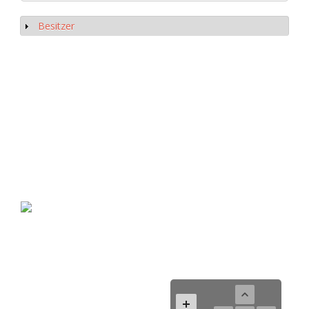
Besitzer
Show