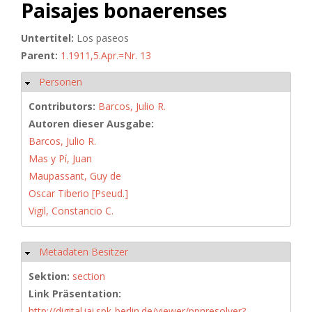
Paisajes bonaerenses
Untertitel:
Los paseos
Parent:
1.1911,5.Apr.=Nr. 13
Personen
Hide
Contributors:
Barcos, Julio R.
Autoren dieser Ausgabe:
Barcos, Julio R.
Mas y Pí, Juan
Maupassant, Guy de
Oscar Tiberio [Pseud.]
Vigil, Constancio C.
Metadaten Besitzer
Hide
Sektion:
section
Link Präsentation:
http://digital.iai.spk-berlin.de/viewer/ppnresolver?