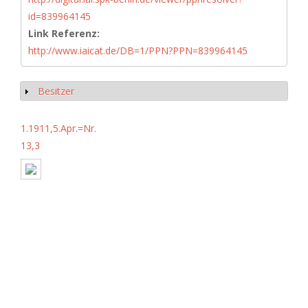
id=839964145
Link Referenz:
http://www.iaicat.de/DB=1/PPN?PPN=839964145
Besitzer
Show
1.1911,5.Apr.=Nr.
13,3