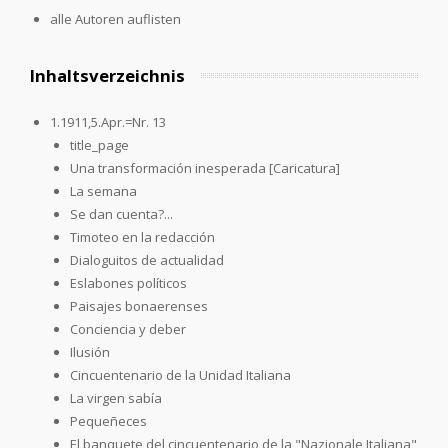
alle Autoren auflisten
Inhaltsverzeichnis
1.1911,5.Apr.=Nr. 13
title_page
Una transformación inesperada [Caricatura]
La semana
Se dan cuenta?...
Timoteo en la redacción
Dialoguitos de actualidad
Eslabones políticos
Paisajes bonaerenses
Conciencia y deber
Ilusión
Cincuentenario de la Unidad Italiana
La virgen sabía
Pequeñeces
El banquete del cincuentenario de la "Nazionale Italiana"