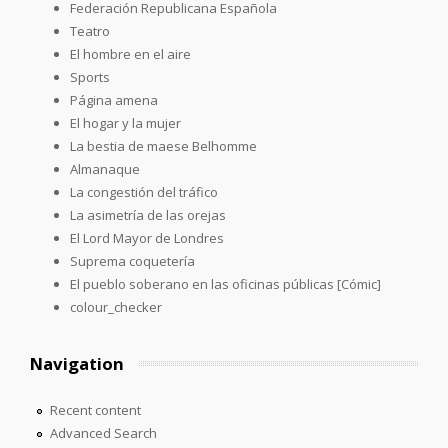
Federación Republicana Española
Teatro
El hombre en el aire
Sports
Página amena
El hogar y la mujer
La bestia de maese Belhomme
Almanaque
La congestión del tráfico
La asimetría de las orejas
El Lord Mayor de Londres
Suprema coquetería
El pueblo soberano en las oficinas públicas [Cómic]
colour_checker
Navigation
Recent content
Advanced Search