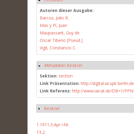
Autoren dieser Ausgabe:
Barcos, Julio R.
Mas y Pí, Juan
Maupassant, Guy de
Oscar Tiberio [Pseud.]
Vigil, Constancio C.
Metadaten Besitzer
Hide
Sektion:
section
Link Präsentation:
http://digital.iai.spk-berli
Link Referenz:
http://www.iaicat.de/DB=1/P
Besitzer
Show
1.1911,5.Apr.=Nr.
13,2