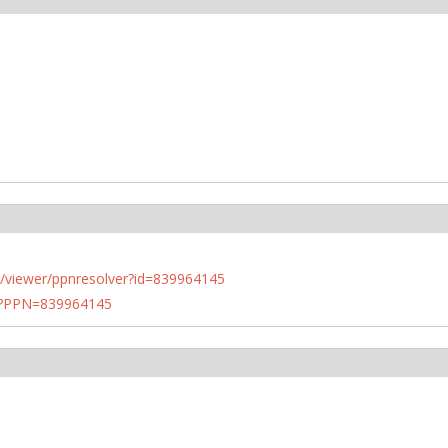
n.de/viewer/ppnresolver?id=839964145
PN?PPN=839964145