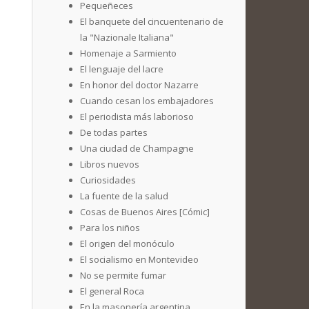
Pequeñeces
El banquete del cincuentenario de
la "Nazionale Italiana"
Homenaje a Sarmiento
El lenguaje del lacre
En honor del doctor Nazarre
Cuando cesan los embajadores
El periodista más laborioso
De todas partes
Una ciudad de Champagne
Libros nuevos
Curiosidades
La fuente de la salud
Cosas de Buenos Aires [Cómic]
Para los niños
El origen del monóculo
El socialismo en Montevideo
No se permite fumar
El general Roca
En la masonería argentina