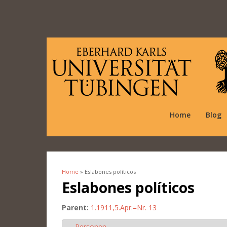
Home
Blog
Home
» Eslabones políticos
You are here
Eslabones políticos
Parent:
1.1911,5.Apr.=Nr. 13
Personen
Hide