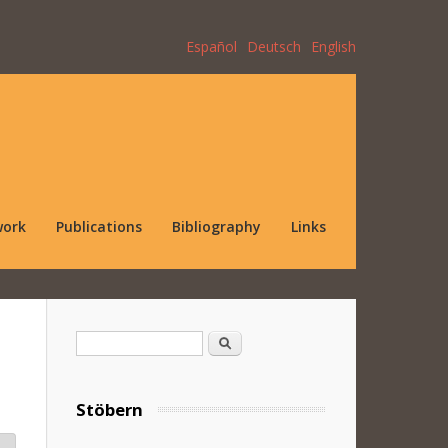
Español
Deutsch
English
work
Publications
Bibliography
Links
Search form
Search
Stöbern