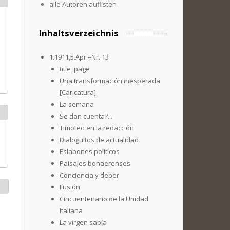
alle Autoren auflisten
Inhaltsverzeichnis
1.1911,5.Apr.=Nr. 13
title_page
Una transformación inesperada
[Caricatura]
La semana
Se dan cuenta?...
Timoteo en la redacción
Dialoguitos de actualidad
Eslabones políticos
Paisajes bonaerenses
Conciencia y deber
Ilusión
Cincuentenario de la Unidad
Italiana
La virgen sabía