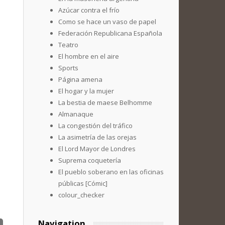
Azúcar contra el frío
Como se hace un vaso de papel
Federación Republicana Española
Teatro
El hombre en el aire
Sports
Página amena
El hogar y la mujer
La bestia de maese Belhomme
Almanaque
La congestión del tráfico
La asimetría de las orejas
El Lord Mayor de Londres
Suprema coquetería
El pueblo soberano en las oficinas
públicas [Cómic]
colour_checker
Navigation