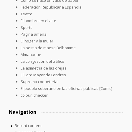
Como se hace un vaso de papel
Federación Republicana Española
Teatro
El hombre en el aire
Sports
Página amena
El hogar y la mujer
La bestia de maese Belhomme
Almanaque
La congestión del tráfico
La asimetría de las orejas
El Lord Mayor de Londres
Suprema coquetería
El pueblo soberano en las oficinas públicas [Cómic]
colour_checker
Navigation
Recent content