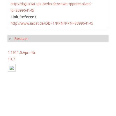
http://digital.iai.spk-berlin.de/viewer/ppnresolver?
id=839964145
Link Referenz:
http://www.iaicat.de/DB=1/PPN?PPN=839964145
Besitzer
Show
1.1911,5.Apr.=Nr.
13,7