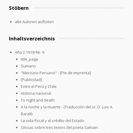
Stöbern
alle Autoren auflisten
Inhaltsverzeichnis
Año 2.1919=Nr. 9
title_page
Sumario
"Mercurio Peruano" - [Pie de imprenta]
[Publicidad]
Entre el Perú y Chile
Historia nacional
To night and death
A la noche y la muerte - (Traducción del sr. D. Luis A.
Baralt)
La vida fiscal y el crédito del Estado
Glosas sobre tres textos del poeta Samain