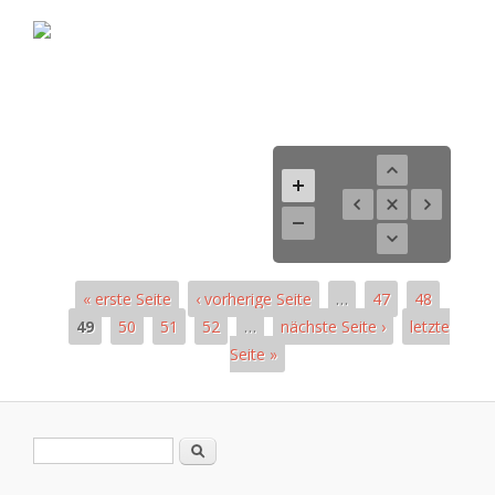
« erste Seite
‹ vorherige Seite
…
47
48
49
50
51
52
…
nächste Seite ›
letzte
Seite »
Pages
Search form
Search