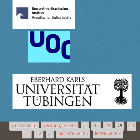
« erste Seite
‹ vorherige Seite
…
47
48
49
50
51
52
…
nächste Seite ›
letzte Seite »