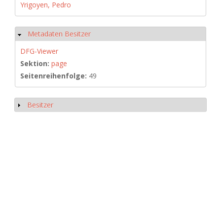
Yrigoyen, Pedro
Metadaten Besitzer
Hide
DFG-Viewer
Sektion:
page
Seitenreihenfolge:
49
Besitzer
Show