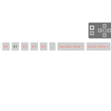
60
61
62
63
64
…
nächste Seite ›
letzte Seite »