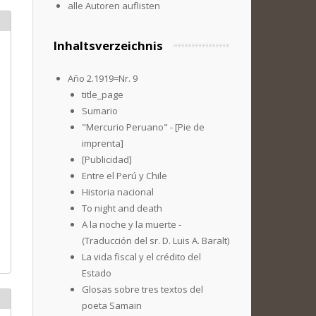
alle Autoren auflisten
Inhaltsverzeichnis
Año 2.1919=Nr. 9
title_page
Sumario
"Mercurio Peruano" - [Pie de
imprenta]
[Publicidad]
Entre el Perú y Chile
Historia nacional
To night and death
A la noche y la muerte -
(Traducción del sr. D. Luis A. Baralt)
La vida fiscal y el crédito del
Estado
Glosas sobre tres textos del
poeta Samain