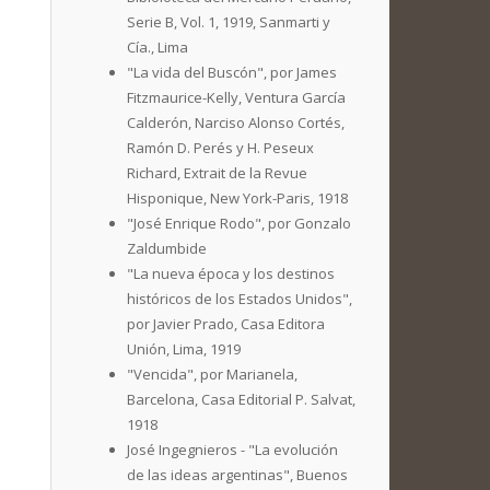
Serie B, Vol. 1, 1919, Sanmarti y
Cía., Lima
"La vida del Buscón", por James
Fitzmaurice-Kelly, Ventura García
Calderón, Narciso Alonso Cortés,
Ramón D. Perés y H. Peseux
Richard, Extrait de la Revue
Hisponique, New York-Paris, 1918
"José Enrique Rodo", por Gonzalo
Zaldumbide
"La nueva época y los destinos
históricos de los Estados Unidos",
por Javier Prado, Casa Editora
Unión, Lima, 1919
"Vencida", por Marianela,
Barcelona, Casa Editorial P. Salvat,
1918
José Ingegnieros - "La evolución
de las ideas argentinas", Buenos