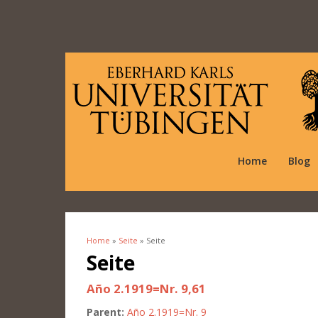
Home
Blog
Home
»
Seite
» Seite
You are here
Seite
Año 2.1919=Nr. 9,61
Parent:
Año 2.1919=Nr. 9