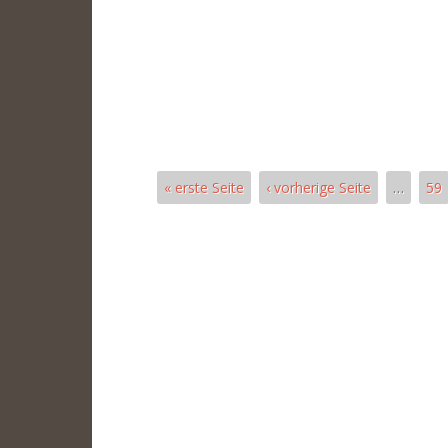
« erste Seite
‹ vorherige Seite
…
59
Pages