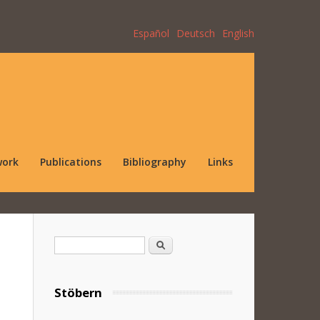
Español
Deutsch
English
work
Publications
Bibliography
Links
Search form
Search
Stöbern